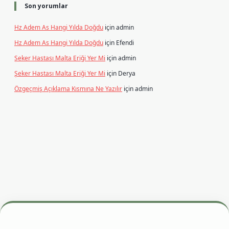
Son yorumlar
Hz Adem As Hangi Yılda Doğdu
için
admin
Hz Adem As Hangi Yılda Doğdu
için
Efendi
Şeker Hastası Malta Eriği Yer Mi
için
admin
Şeker Hastası Malta Eriği Yer Mi
için
Derya
Özgeçmiş Açıklama Kısmına Ne Yazılır
için
admin
betexper.xyz
m elexbet