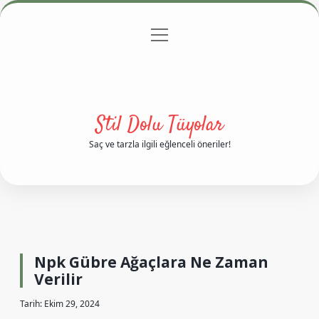
menüyü
Anasayfa
Gizlilik Politikası
Yasal Uyarı
aç
Hakkımızda
Stil Dolu Tüyolar
Saç ve tarzla ilgili eğlenceli öneriler!
Npk Gübre Ağaçlara Ne Zaman
Verilir
Tarih: Ekim 29, 2024