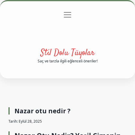
menüyü
Anasayfa
Gizlilik Politikası
Yasal Uyarı
aç
Hakkımızda
Stil Dolu Tüyolar
Saç ve tarzla ilgili eğlenceli öneriler!
Nazar otu nedir ?
Tarih: Eylül 28, 2025