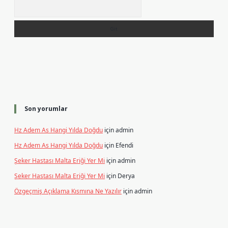
Arama
Son yorumlar
Hz Adem As Hangi Yılda Doğdu
için
admin
Hz Adem As Hangi Yılda Doğdu
için
Efendi
Şeker Hastası Malta Eriği Yer Mi
için
admin
Şeker Hastası Malta Eriği Yer Mi
için
Derya
Özgeçmiş Açıklama Kısmına Ne Yazılır
için
admin