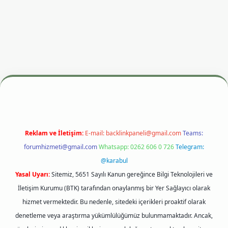
 adresi
betexper.xyz
m elexbet
Reklam ve İletişim:
E-mail:
backlinkpaneli@gmail.com
Teams:
forumhizmeti@gmail.com
Whatsapp: 0262 606 0 726
Telegram:
@karabul
Yasal Uyarı:
Sitemiz, 5651 Sayılı Kanun gereğince Bilgi Teknolojileri ve
İletişim Kurumu (BTK) tarafından onaylanmış bir Yer Sağlayıcı olarak
hizmet vermektedir. Bu nedenle, sitedeki içerikleri proaktif olarak
denetleme veya araştırma yükümlülüğümüz bulunmamaktadır. Ancak,