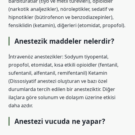
barbitüratlar (tiyo ve metil türevleri), opioidler
(narkotik analjezikler), nöroleptikler, sedatif ve
hipnotikler (bütirofenon ve benzodiazepinler),
fensiklidin (ketamin), diğerleri (etomidat, propofol).
Anestezik maddeler nelerdir?
İntravenöz anestezikler: Sodyum tiyopental,
propofol, etomidat, kısa etkili opioidler (fentanil,
sufentanil, alfentanil, remifentanil) Ketamin
(Dissosiyatif anestezi oluşturan ve bazı özel
durumlarda tercih edilen bir anesteziktir. Diğer
ilaçlara göre solunum ve dolaşım üzerine etkisi
daha azdır.
Anestezi vucuda ne yapar?