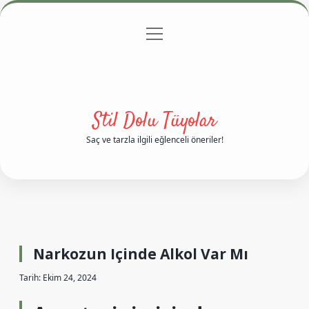
menüyü
Anasayfa
Gizlilik Politikası
Yasal Uyarı
aç
Hakkımızda
Stil Dolu Tüyolar
Saç ve tarzla ilgili eğlenceli öneriler!
Narkozun Içinde Alkol Var Mı
Tarih: Ekim 24, 2024