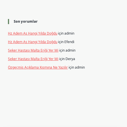
Son yorumlar
Hz Adem As Hangi Yılda Doğdu
için
admin
Hz Adem As Hangi Yılda Doğdu
için
Efendi
Şeker Hastası Malta Eriği Yer Mi
için
admin
Şeker Hastası Malta Eriği Yer Mi
için
Derya
Özgeçmiş Açıklama Kısmına Ne Yazılır
için
admin