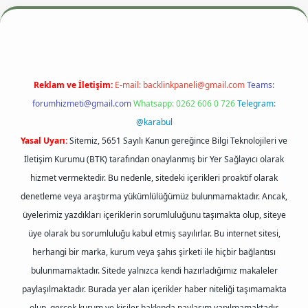
texper.xyz
m elexbet
Reklam ve İletişim:
E-mail:
backlinkpaneli@gmail.com
Teams:
forumhizmeti@gmail.com
Whatsapp: 0262 606 0 726
Telegram:
@karabul
Yasal Uyarı:
Sitemiz, 5651 Sayılı Kanun gereğince Bilgi Teknolojileri ve
İletişim Kurumu (BTK) tarafından onaylanmış bir Yer Sağlayıcı olarak
hizmet vermektedir. Bu nedenle, sitedeki içerikleri proaktif olarak
denetleme veya araştırma yükümlülüğümüz bulunmamaktadır. Ancak,
üyelerimiz yazdıkları içeriklerin sorumluluğunu taşımakta olup, siteye
üye olarak bu sorumluluğu kabul etmiş sayılırlar. Bu internet sitesi,
herhangi bir marka, kurum veya şahıs şirketi ile hiçbir bağlantısı
bulunmamaktadır. Sitede yalnızca kendi hazırladığımız makaleler
paylaşılmaktadır. Burada yer alan içerikler haber niteliği taşımamakta
olup, gerçek kurum ve kişiler hakkında paylaşım yapılmamaktadır.