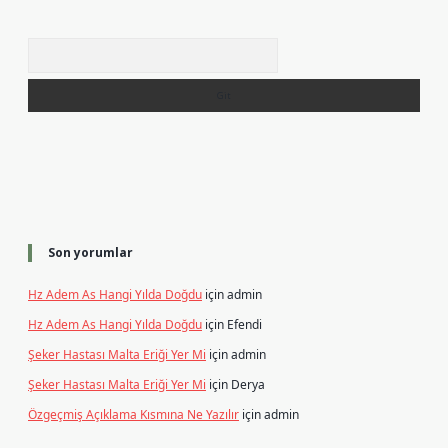
Arama
Son yorumlar
Hz Adem As Hangi Yılda Doğdu
için
admin
Hz Adem As Hangi Yılda Doğdu
için
Efendi
Şeker Hastası Malta Eriği Yer Mi
için
admin
Şeker Hastası Malta Eriği Yer Mi
için
Derya
Özgeçmiş Açıklama Kısmına Ne Yazılır
için
admin