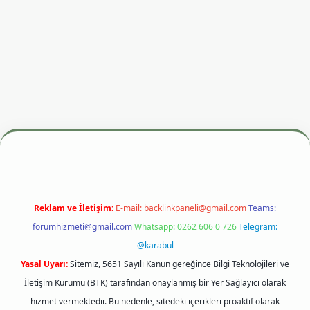
resi
betexper.xyz
m elexbet
Reklam ve İletişim:
E-mail:
backlinkpaneli@gmail.com
Teams:
forumhizmeti@gmail.com
Whatsapp: 0262 606 0 726
Telegram:
@karabul
Yasal Uyarı:
Sitemiz, 5651 Sayılı Kanun gereğince Bilgi Teknolojileri ve
İletişim Kurumu (BTK) tarafından onaylanmış bir Yer Sağlayıcı olarak
hizmet vermektedir. Bu nedenle, sitedeki içerikleri proaktif olarak