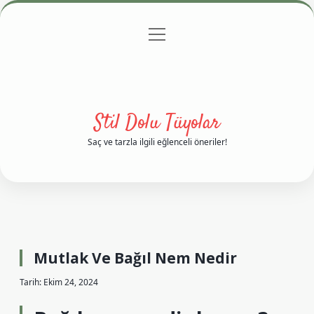
menüyü
Anasayfa
Gizlilik Politikası
Yasal Uyarı
aç
Hakkımızda
Stil Dolu Tüyolar
Saç ve tarzla ilgili eğlenceli öneriler!
Mutlak Ve Bağıl Nem Nedir
Tarih: Ekim 24, 2024