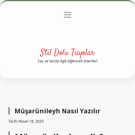
menüyü
Anasayfa
Gizlilik Politikası
Yasal Uyarı
aç
Hakkımızda
Stil Dolu Tüyolar
Saç ve tarzla ilgili eğlenceli öneriler!
Müşarünileyh Nasıl Yazılır
Tarih: Nisan 18, 2025