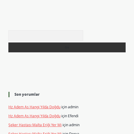
Arama
Son yorumlar
Hz Adem As Hangi Yılda Doğdu
için
admin
Hz Adem As Hangi Yılda Doğdu
için
Efendi
Şeker Hastası Malta Eriği Yer Mi
için
admin
Şeker Hastası Malta Eriği Yer Mi
için
Derya