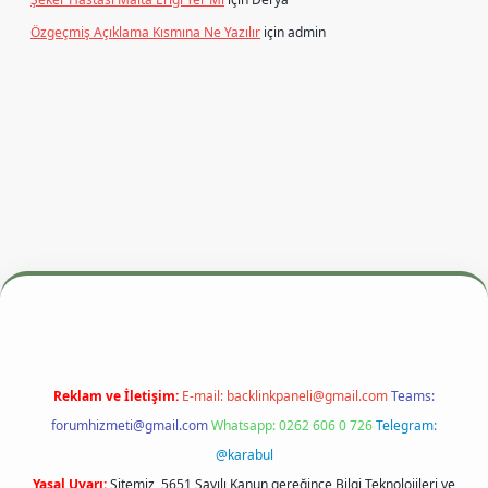
Özgeçmiş Açıklama Kısmına Ne Yazılır
için
admin
iş adresi
betexper.xyz
m elexbet
Reklam ve İletişim:
E-mail:
backlinkpaneli@gmail.com
Teams:
forumhizmeti@gmail.com
Whatsapp: 0262 606 0 726
Telegram:
@karabul
Yasal Uyarı:
Sitemiz, 5651 Sayılı Kanun gereğince Bilgi Teknolojileri ve