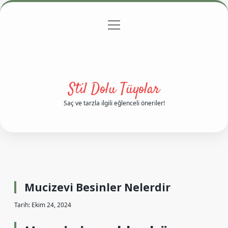
menüyü
Anasayfa
Gizlilik Politikası
Yasal Uyarı
aç
Hakkımızda
Stil Dolu Tüyolar
Saç ve tarzla ilgili eğlenceli öneriler!
Mucizevi Besinler Nelerdir
Tarih: Ekim 24, 2024