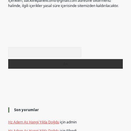
içerikleri,
backlinkpanelicomtr@gmail.com
adresine bildirmeniz
halinde, ilgili içerikler yasal süre içerisinde sitemizden kaldırılacaktır.
Arama
Son yorumlar
Hz Adem As Hangi Yılda Doğdu
için
admin
Hz Adem As Hangi Yılda Doğdu
için
Efendi