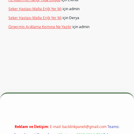
Şeker Hastası Malta Eriği Yer Mi
için
admin
Şeker Hastası Malta Eriği Yer Mi
için
Derya
Özgeçmiş Açıklama Kısmına Ne Yazılır
için
admin
i
betexper.xyz
m elexbet
Reklam ve İletişim:
E-mail:
backlinkpaneli@gmail.com
Teams: