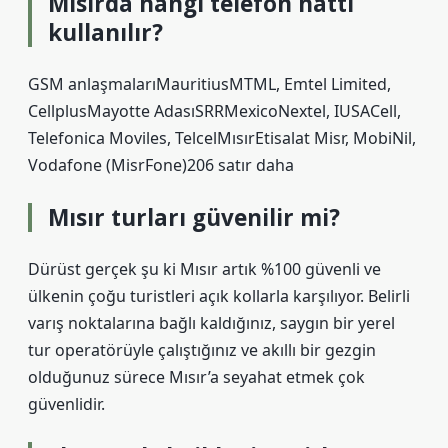
Mısırda hangi telefon hattı
kullanılır?
GSM anlaşmalarıMauritiusMTML, Emtel Limited,
CellplusMayotte AdasıSRRMexicoNextel, IUSACell,
Telefonica Moviles, TelcelMısırEtisalat Misr, MobiNil,
Vodafone (MisrFone)206 satır daha
Mısır turları güvenilir mi?
Dürüst gerçek şu ki Mısır artık %100 güvenli ve
ülkenin çoğu turistleri açık kollarla karşılıyor. Belirli
varış noktalarına bağlı kaldığınız, saygın bir yerel
tur operatörüyle çalıştığınız ve akıllı bir gezgin
olduğunuz sürece Mısır’a seyahat etmek çok
güvenlidir.