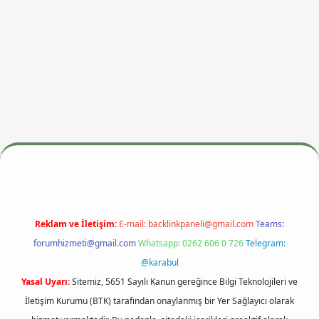
esi
betexper.xyz
m elexbet
Reklam ve İletişim:
E-mail:
backlinkpaneli@gmail.com
Teams:
forumhizmeti@gmail.com
Whatsapp: 0262 606 0 726
Telegram:
@karabul
Yasal Uyarı:
Sitemiz, 5651 Sayılı Kanun gereğince Bilgi Teknolojileri ve
İletişim Kurumu (BTK) tarafından onaylanmış bir Yer Sağlayıcı olarak