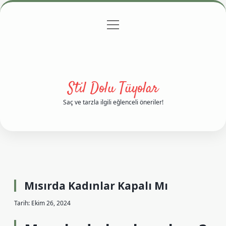
menüyü
Anasayfa
Gizlilik Politikası
Yasal Uyarı
aç
Hakkımızda
Stil Dolu Tüyolar
Saç ve tarzla ilgili eğlenceli öneriler!
Mısırda Kadınlar Kapalı Mı
Tarih: Ekim 26, 2024