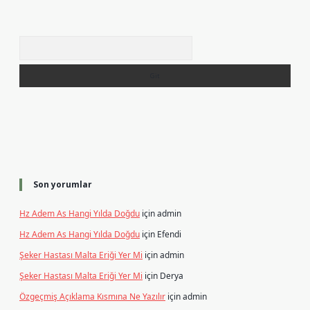
Arama
Son yorumlar
Hz Adem As Hangi Yılda Doğdu
için
admin
Hz Adem As Hangi Yılda Doğdu
için
Efendi
Şeker Hastası Malta Eriği Yer Mi
için
admin
Şeker Hastası Malta Eriği Yer Mi
için
Derya
Özgeçmiş Açıklama Kısmına Ne Yazılır
için
admin