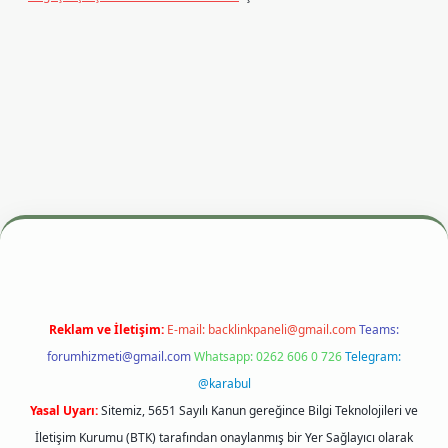
resi
betexper.xyz
m elexbet
Reklam ve İletişim:
E-mail:
backlinkpaneli@gmail.com
Teams:
forumhizmeti@gmail.com
Whatsapp: 0262 606 0 726
Telegram:
@karabul
Yasal Uyarı:
Sitemiz, 5651 Sayılı Kanun gereğince Bilgi Teknolojileri ve
İletişim Kurumu (BTK) tarafından onaylanmış bir Yer Sağlayıcı olarak