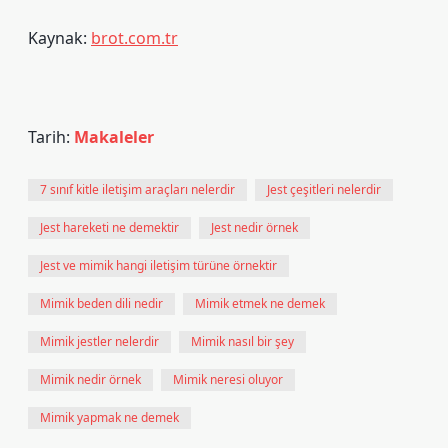
Kaynak:
brot.com.tr
Tarih:
Makaleler
7 sınıf kitle iletişim araçları nelerdir
Jest çeşitleri nelerdir
Jest hareketi ne demektir
Jest nedir örnek
Jest ve mimik hangi iletişim türüne örnektir
Mimik beden dili nedir
Mimik etmek ne demek
Mimik jestler nelerdir
Mimik nasıl bir şey
Mimik nedir örnek
Mimik neresi oluyor
Mimik yapmak ne demek