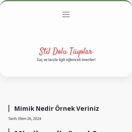
menüyü
Anasayfa
Gizlilik Politikası
Yasal Uyarı
aç
Hakkımızda
Stil Dolu Tüyolar
Saç ve tarzla ilgili eğlenceli öneriler!
Mimik Nedir Örnek Veriniz
Tarih: Ekim 26, 2024