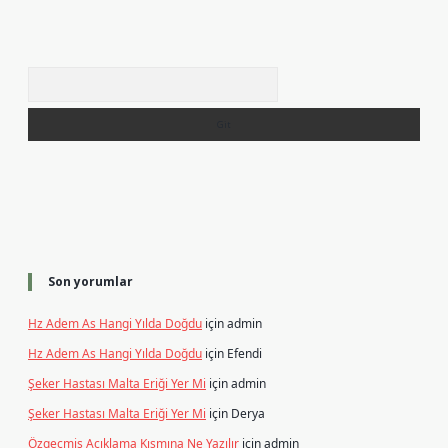
Arama
Son yorumlar
Hz Adem As Hangi Yılda Doğdu
için
admin
Hz Adem As Hangi Yılda Doğdu
için
Efendi
Şeker Hastası Malta Eriği Yer Mi
için
admin
Şeker Hastası Malta Eriği Yer Mi
için
Derya
Özgeçmiş Açıklama Kısmına Ne Yazılır
için
admin