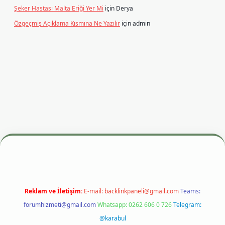
Şeker Hastası Malta Eriği Yer Mi
için
Derya
Özgeçmiş Açıklama Kısmına Ne Yazılır
için
admin
si
betexper.xyz
m elexbet
Reklam ve İletişim:
E-mail:
backlinkpaneli@gmail.com
Teams:
forumhizmeti@gmail.com
Whatsapp: 0262 606 0 726
Telegram:
@karabul