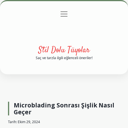
menüyü
Anasayfa
Gizlilik Politikası
Yasal Uyarı
aç
Hakkımızda
Stil Dolu Tüyolar
Saç ve tarzla ilgili eğlenceli öneriler!
Microblading Sonrası Şişlik Nasıl
Geçer
Tarih: Ekim 29, 2024