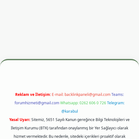
resi
betexper.xyz
m elexbet
Reklam ve İletişim:
E-mail:
backlinkpaneli@gmail.com
Teams:
forumhizmeti@gmail.com
Whatsapp: 0262 606 0 726
Telegram:
@karabul
Yasal Uyarı:
Sitemiz, 5651 Sayılı Kanun gereğince Bilgi Teknolojileri ve
İletişim Kurumu (BTK) tarafından onaylanmış bir Yer Sağlayıcı olarak
hizmet vermektedir. Bu nedenle, sitedeki içerikleri proaktif olarak