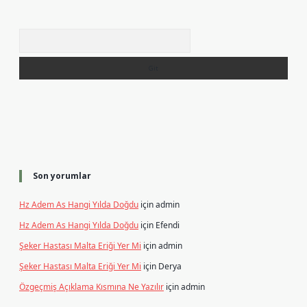
Arama
Son yorumlar
Hz Adem As Hangi Yılda Doğdu
için
admin
Hz Adem As Hangi Yılda Doğdu
için
Efendi
Şeker Hastası Malta Eriği Yer Mi
için
admin
Şeker Hastası Malta Eriği Yer Mi
için
Derya
Özgeçmiş Açıklama Kısmına Ne Yazılır
için
admin