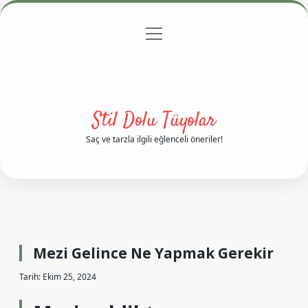
menüyü
Anasayfa
Gizlilik Politikası
Yasal Uyarı
aç
Hakkımızda
Stil Dolu Tüyolar
Saç ve tarzla ilgili eğlenceli öneriler!
Mezi Gelince Ne Yapmak Gerekir
Tarih: Ekim 25, 2024