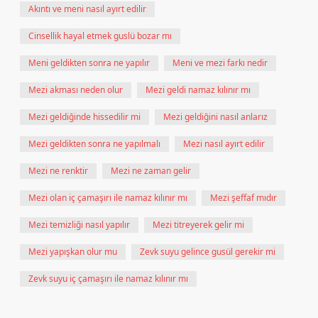
Akıntı ve meni nasıl ayırt edilir
Cinsellik hayal etmek guslü bozar mı
Meni geldikten sonra ne yapılır
Meni ve mezi farkı nedir
Mezi akması neden olur
Mezi geldi namaz kılınır mı
Mezi geldiğinde hissedilir mi
Mezi geldiğini nasıl anlarız
Mezi geldikten sonra ne yapılmalı
Mezi nasıl ayırt edilir
Mezi ne renktir
Mezi ne zaman gelir
Mezi olan iç çamaşırı ile namaz kılınır mı
Mezi şeffaf mıdır
Mezi temizliği nasıl yapılır
Mezi titreyerek gelir mi
Mezi yapışkan olur mu
Zevk suyu gelince gusül gerekir mi
Zevk suyu iç çamaşırı ile namaz kılınır mı