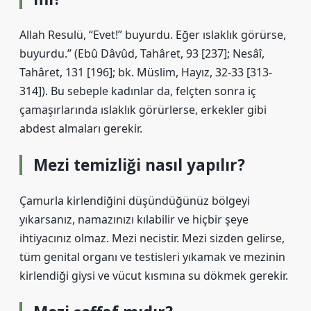
Allah Resulü, “Evet!” buyurdu. Eğer ıslaklık görürse,
buyurdu.” (Ebû Dâvûd, Tahâret, 93 [237]; Nesâî,
Tahâret, 131 [196]; bk. Müslim, Hayız, 32-33 [313-
314]). Bu sebeple kadınlar da, felçten sonra iç
çamaşırlarında ıslaklık görürlerse, erkekler gibi
abdest almaları gerekir.
Mezi temizliği nasıl yapılır?
Çamurla kirlendiğini düşündüğünüz bölgeyi
yıkarsanız, namazınızı kılabilir ve hiçbir şeye
ihtiyacınız olmaz. Mezi necistir. Mezi sizden gelirse,
tüm genital organı ve testisleri yıkamak ve mezinin
kirlendiği giysi ve vücut kısmına su dökmek gerekir.