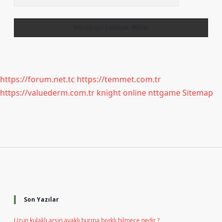
https://forum.net.tc
https://temmet.com.tr
https://valuederm.com.tr
knight online
nttgame
Sitemap
Sidebar
Son Yazılar
Uzun kulaklı arşın ayaklı burma bıyıklı bilmece nedir ?