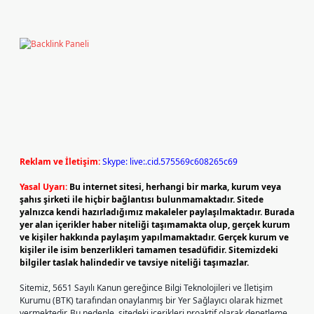
Reklam ve İletişim:
Skype: live:.cid.575569c608265c69
Yasal Uyarı:
Bu internet sitesi, herhangi bir marka, kurum veya
şahıs şirketi ile hiçbir bağlantısı bulunmamaktadır. Sitede
yalnızca kendi hazırladığımız makaleler paylaşılmaktadır. Burada
yer alan içerikler haber niteliği taşımamakta olup, gerçek kurum
ve kişiler hakkında paylaşım yapılmamaktadır. Gerçek kurum ve
kişiler ile isim benzerlikleri tamamen tesadüfidir. Sitemizdeki
bilgiler taslak halindedir ve tavsiye niteliği taşımazlar.
Sitemiz, 5651 Sayılı Kanun gereğince Bilgi Teknolojileri ve İletişim
Kurumu (BTK) tarafından onaylanmış bir Yer Sağlayıcı olarak hizmet
vermektedir. Bu nedenle, sitedeki içerikleri proaktif olarak denetleme