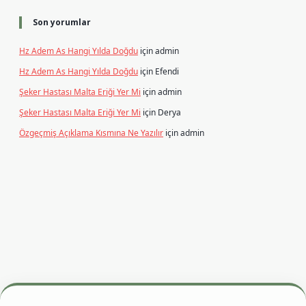
Son yorumlar
Hz Adem As Hangi Yılda Doğdu
için
admin
Hz Adem As Hangi Yılda Doğdu
için
Efendi
Şeker Hastası Malta Eriği Yer Mi
için
admin
Şeker Hastası Malta Eriği Yer Mi
için
Derya
Özgeçmiş Açıklama Kısmına Ne Yazılır
için
admin
esi
betexper.xyz
m elexbet