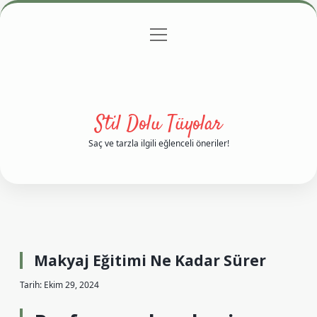
menüyü
Anasayfa
Gizlilik Politikası
Yasal Uyarı
aç
Hakkımızda
Stil Dolu Tüyolar
Saç ve tarzla ilgili eğlenceli öneriler!
Makyaj Eğitimi Ne Kadar Sürer
Tarih: Ekim 29, 2024