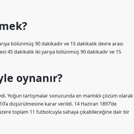
emek?
yarıya bölünmüş 90 dakikadır ve 15 dakikalık devre arası
esi 45 dakikalık iki yarıya bölünmüş 90 dakikadır ve 15
yle oynanır?
mesiydi. Yoğun tartışmalar sonucunda en mantıklı çözüm olarak
 10’a düşürülmesine karar verildi. 14 Haziran 1897’de
 üzere toplam 11 futbolcuyla sahaya çıkabileceğine dair bir