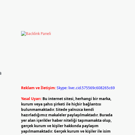
a
Reklam ve İletişim:
Skype: live:.cid.575569c608265c69
Yasal Uyarı:
Bu internet sitesi, herhangi bir marka,
kurum veya şahıs şirketi ile hiçbir bağlantısı
bulunmamaktadır. Sitede yalnızca kendi
hazırladığımız makaleler paylaşılmaktadır. Burada
yer alan içerikler haber niteliği taşımamakta olup,
gerçek kurum ve kişiler hakkında paylaşım
yapılmamaktadır. Gerçek kurum ve kişiler ile isim