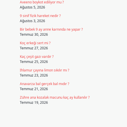
Aveeno boykot ediliyor mu ?
Ağustos 5, 2026
9 sinif fizik hareket nedir ?
Ağustos 3, 2026
Bir bebek 9 ay anne karnında ne yapar ?
Temmuz 30, 2026
Koç erkeği sert mi ?
Temmuz 27, 2026
Kaç çeşit gazı vardır ?
Temmuz 25, 2026
Ihlamur çayına limon sıkılır mı ?
Temmuz 23, 2026
Anavarza bal gerçek bal mıdır ?
Temmuz 21, 2026
Zühre ana kozalak macunu kaç ay kullanılır ?
Temmuz 19, 2026