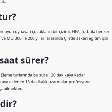
cak.
tur?
r oyun oynayan çocukların bir çizimi. FIFA, futbola benzer
ve MÖ 300 ile 200 yılları arasında Çin’de askeri eğitim için
 saat sürer?
 Eleme turlarında bu süre 120 dakikaya kadar
kaya eklenen 15 dakikalık uzatmalar profesyonel
çabilmektedir.
dir?