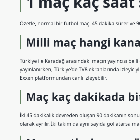
1 maç kaç saat
Özetle, normal bir futbol maçı 45 dakika sürer ve 90’
Milli maç hangi kan
Türkiye ile Karadağ arasındaki maçın yayıncısı bell
yayınlanırken, Türkiye’de TV8 ekranlarında izleyici
Exxen platformundan canlı izleyebilir.
Maç kaç dakikada bi
İki 45 dakikalık devreden oluşan 90 dakikanın sonu
olarak ayrılır. İki takım da aynı sayıda gol atarsa ​​m