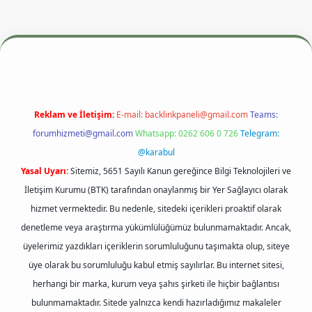
si
betexper.xyz
m elexbet
Reklam ve İletişim:
E-mail:
backlinkpaneli@gmail.com
Teams:
forumhizmeti@gmail.com
Whatsapp: 0262 606 0 726
Telegram:
@karabul
Yasal Uyarı:
Sitemiz, 5651 Sayılı Kanun gereğince Bilgi Teknolojileri ve
İletişim Kurumu (BTK) tarafından onaylanmış bir Yer Sağlayıcı olarak
hizmet vermektedir. Bu nedenle, sitedeki içerikleri proaktif olarak
denetleme veya araştırma yükümlülüğümüz bulunmamaktadır. Ancak,
üyelerimiz yazdıkları içeriklerin sorumluluğunu taşımakta olup, siteye
üye olarak bu sorumluluğu kabul etmiş sayılırlar. Bu internet sitesi,
herhangi bir marka, kurum veya şahıs şirketi ile hiçbir bağlantısı
bulunmamaktadır. Sitede yalnızca kendi hazırladığımız makaleler