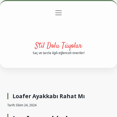
menüyü
Anasayfa
Gizlilik Politikası
Yasal Uyarı
aç
Hakkımızda
Stil Dolu Tüyolar
Saç ve tarzla ilgili eğlenceli öneriler!
Loafer Ayakkabı Rahat Mı
Tarih: Ekim 24, 2024