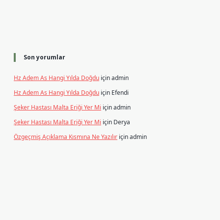
Son yorumlar
Hz Adem As Hangi Yılda Doğdu
için
admin
Hz Adem As Hangi Yılda Doğdu
için
Efendi
Şeker Hastası Malta Eriği Yer Mi
için
admin
Şeker Hastası Malta Eriği Yer Mi
için
Derya
Özgeçmiş Açıklama Kısmına Ne Yazılır
için
admin