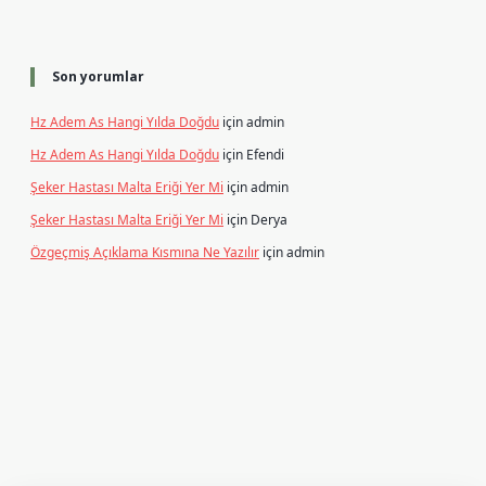
Son yorumlar
Hz Adem As Hangi Yılda Doğdu
için
admin
Hz Adem As Hangi Yılda Doğdu
için
Efendi
Şeker Hastası Malta Eriği Yer Mi
için
admin
Şeker Hastası Malta Eriği Yer Mi
için
Derya
Özgeçmiş Açıklama Kısmına Ne Yazılır
için
admin