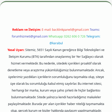
iş adresi
betexper.xyz
m elexbet
Reklam ve İletişim:
E-mail:
backlinkpaneli@gmail.com
Teams:
forumhizmeti@gmail.com
Whatsapp: 0262 606 0 726
Telegram:
@karabul
Yasal Uyarı:
Sitemiz, 5651 Sayılı Kanun gereğince Bilgi Teknolojileri ve
İletişim Kurumu (BTK) tarafından onaylanmış bir Yer Sağlayıcı olarak
hizmet vermektedir. Bu nedenle, sitedeki içerikleri proaktif olarak
denetleme veya araştırma yükümlülüğümüz bulunmamaktadır. Ancak,
üyelerimiz yazdıkları içeriklerin sorumluluğunu taşımakta olup, siteye
üye olarak bu sorumluluğu kabul etmiş sayılırlar. Bu internet sitesi,
herhangi bir marka, kurum veya şahıs şirketi ile hiçbir bağlantısı
bulunmamaktadır. Sitede yalnızca kendi hazırladığımız makaleler
paylaşılmaktadır. Burada yer alan içerikler haber niteliği taşımamakta
olup, gerçek kurum ve kişiler hakkında paylaşım yapılmamaktadır.