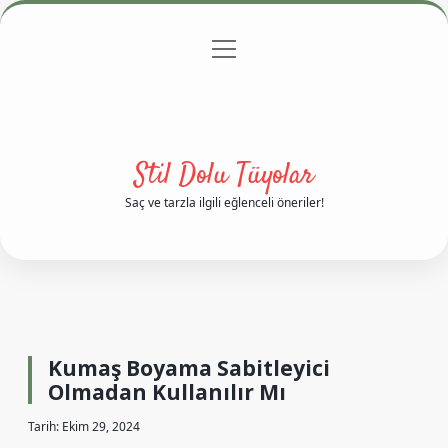
menüyü
Anasayfa
Gizlilik Politikası
Yasal Uyarı
aç
Hakkımızda
Stil Dolu Tüyolar
Saç ve tarzla ilgili eğlenceli öneriler!
Kumaş Boyama Sabitleyici
Olmadan Kullanılır Mı
Tarih: Ekim 29, 2024