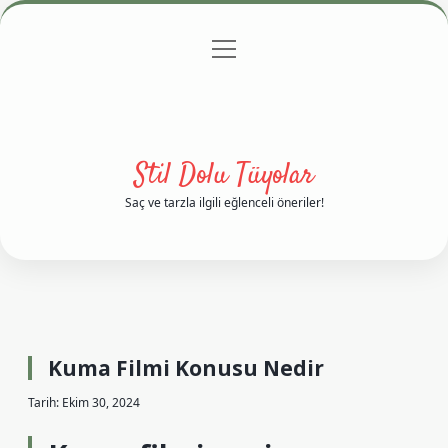
menüyü
Anasayfa
Gizlilik Politikası
Yasal Uyarı
aç
Hakkımızda
Stil Dolu Tüyolar
Saç ve tarzla ilgili eğlenceli öneriler!
Kuma Filmi Konusu Nedir
Tarih: Ekim 30, 2024