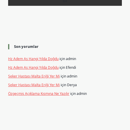
Son yorumlar
Hz Adem As Hangi Yılda Doğdu
için
admin
Hz Adem As Hangi Yılda Doğdu
için
Efendi
Şeker Hastası Malta Eriği Yer Mi
için
admin
Şeker Hastası Malta Eriği Yer Mi
için
Derya
Özgeçmiş Açıklama Kısmına Ne Yazılır
için
admin