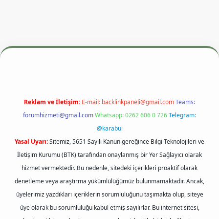
resi
betexper.xyz
m elexbet
Reklam ve İletişim:
E-mail:
backlinkpaneli@gmail.com
Teams:
forumhizmeti@gmail.com
Whatsapp: 0262 606 0 726
Telegram:
@karabul
Yasal Uyarı:
Sitemiz, 5651 Sayılı Kanun gereğince Bilgi Teknolojileri ve
İletişim Kurumu (BTK) tarafından onaylanmış bir Yer Sağlayıcı olarak
hizmet vermektedir. Bu nedenle, sitedeki içerikleri proaktif olarak
denetleme veya araştırma yükümlülüğümüz bulunmamaktadır. Ancak,
üyelerimiz yazdıkları içeriklerin sorumluluğunu taşımakta olup, siteye
üye olarak bu sorumluluğu kabul etmiş sayılırlar. Bu internet sitesi,