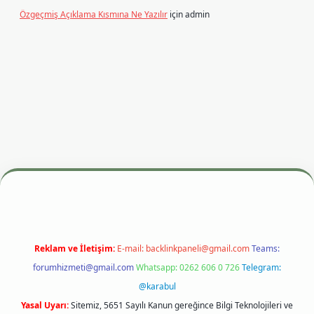
Özgeçmiş Açıklama Kısmına Ne Yazılır
için
admin
si
betexper.xyz
m elexbet
Reklam ve İletişim:
E-mail:
backlinkpaneli@gmail.com
Teams:
forumhizmeti@gmail.com
Whatsapp: 0262 606 0 726
Telegram:
@karabul
Yasal Uyarı:
Sitemiz, 5651 Sayılı Kanun gereğince Bilgi Teknolojileri ve