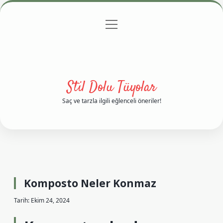
menüyü
Anasayfa
Gizlilik Politikası
Yasal Uyarı
aç
Hakkımızda
Stil Dolu Tüyolar
Saç ve tarzla ilgili eğlenceli öneriler!
Komposto Neler Konmaz
Tarih: Ekim 24, 2024