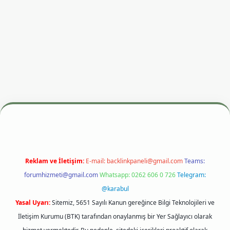
si
betexper.xyz
m elexbet
Reklam ve İletişim:
E-mail:
backlinkpaneli@gmail.com
Teams:
forumhizmeti@gmail.com
Whatsapp: 0262 606 0 726
Telegram:
@karabul
Yasal Uyarı:
Sitemiz, 5651 Sayılı Kanun gereğince Bilgi Teknolojileri ve
İletişim Kurumu (BTK) tarafından onaylanmış bir Yer Sağlayıcı olarak