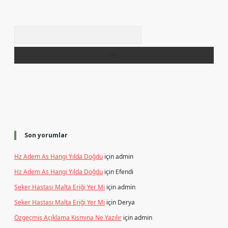
Arama
Son yorumlar
Hz Adem As Hangi Yılda Doğdu
için
admin
Hz Adem As Hangi Yılda Doğdu
için
Efendi
Şeker Hastası Malta Eriği Yer Mi
için
admin
Şeker Hastası Malta Eriği Yer Mi
için
Derya
Özgeçmiş Açıklama Kısmına Ne Yazılır
için
admin