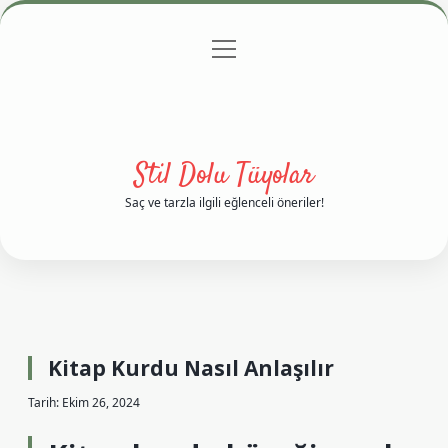
menüyü
Anasayfa
Gizlilik Politikası
Yasal Uyarı
aç
Hakkımızda
Stil Dolu Tüyolar
Saç ve tarzla ilgili eğlenceli öneriler!
Kitap Kurdu Nasıl Anlaşılır
Tarih: Ekim 26, 2024