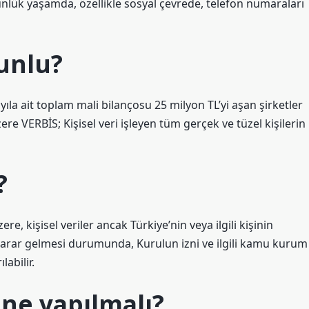
 Günlük yaşamda, özellikle sosyal çevrede, telefon numaraları
unlu?
i yıla ait toplam mali bilançosu 25 milyon TL’yi aşan şirketler
ere VERBİS; Kişisel veri işleyen tüm gerçek ve tüzel kişilerin
?
e, kişisel veriler ancak Türkiye’nin veya ilgili kişinin
zarar gelmesi durumunda, Kurulun izni ve ilgili kamu kurum
abilir.
e ne yapılmalı?