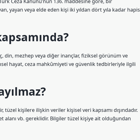
 Türk Ceza Kanunu’nun 136. maddesine göre, bir
an, yayan veya elde eden kişi iki yıldan dört yıla kadar hapis
 kapsamında?
anç, din, mezhep veya diğer inançlar, fiziksel görünüm ve
nsel hayat, ceza mahkûmiyeti ve güvenlik tedbirleriyle ilgili
sayılmaz?
ir, tüzel kişilere ilişkin veriler kişisel veri kapsamı dışındadır.
t alanı vb. gereklidir. Bilgiler tüzel kişiye ait olduğundan