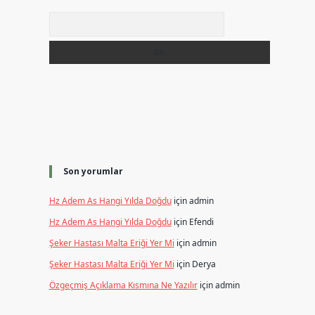
Arama
Son yorumlar
Hz Adem As Hangi Yılda Doğdu
için
admin
Hz Adem As Hangi Yılda Doğdu
için
Efendi
Şeker Hastası Malta Eriği Yer Mi
için
admin
Şeker Hastası Malta Eriği Yer Mi
için
Derya
Özgeçmiş Açıklama Kısmına Ne Yazılır
için
admin