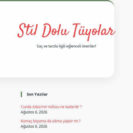
Stil Dolu Tüyolar
Saç ve tarzla ilgili eğlenceli öneriler!
Sidebar
vd casino giriş
ilbet casino
ilbet yeni giriş
Betexper giriş adres
Son Yazılar
Cunda Adası’nın nüfusu ne kadardır ?
Ağustos 6, 2026
Kumaş boyama da sıkma yapılır mı ?
Ağustos 6, 2026