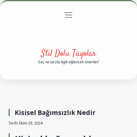
menüyü
Anasayfa
Gizlilik Politikası
Yasal Uyarı
aç
Hakkımızda
Stil Dolu Tüyolar
Saç ve tarzla ilgili eğlenceli öneriler!
Kisisel Bağımsızlık Nedir
Tarih: Ekim 29, 2024