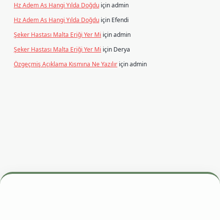
Hz Adem As Hangi Yılda Doğdu
için
admin
Hz Adem As Hangi Yılda Doğdu
için
Efendi
Şeker Hastası Malta Eriği Yer Mi
için
admin
Şeker Hastası Malta Eriği Yer Mi
için
Derya
Özgeçmiş Açıklama Kısmına Ne Yazılır
için
admin
esi
betexper.xyz
m elexbet