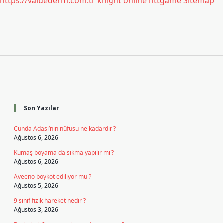
https://valuederm.com.tr
knight online
nttgame
Sitemap
Sidebar
Son Yazılar
Cunda Adası’nın nüfusu ne kadardır ?
Ağustos 6, 2026
Kumaş boyama da sıkma yapılır mı ?
Ağustos 6, 2026
Aveeno boykot ediliyor mu ?
Ağustos 5, 2026
9 sinif fizik hareket nedir ?
Ağustos 3, 2026