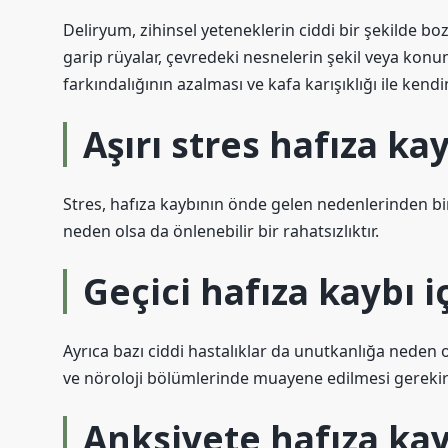
Deliryum, zihinsel yeteneklerin ciddi bir şekilde bo
garip rüyalar, çevredeki nesnelerin şekil veya konu
farkındalığının azalması ve kafa karışıklığı ile kend
Aşırı stres hafıza k
Stres, hafıza kaybının önde gelen nedenlerinden bi
neden olsa da önlenebilir bir rahatsızlıktır.
Geçici hafıza kaybı i
Ayrıca bazı ciddi hastalıklar da unutkanlığa neden o
ve nöroloji bölümlerinde muayene edilmesi gerekir
Anksiyete hafıza kay