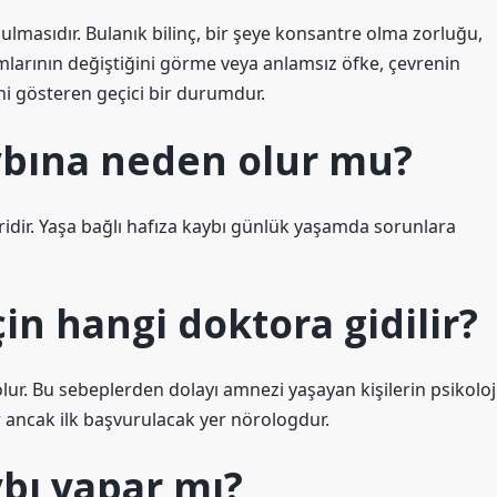
zulmasıdır. Bulanık bilinç, bir şeye konsantre olma zorluğu,
mlarının değiştiğini görme veya anlamsız öfke, çevrenin
ini gösteren geçici bir durumdur.
aybına neden olur mu?
ridir. Yaşa bağlı hafıza kaybı günlük yaşamda sorunlara
çin hangi doktora gidilir?
lur. Bu sebeplerden dolayı amnezi yaşayan kişilerin psikoloj
 ancak ilk başvurulacak yer nörologdur.
bı yapar mı?