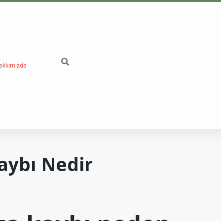
akkımızda
betci
Kaybı Nedir