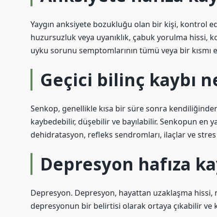
Yaygın anksiyete bozukluğu olan bir kişi, kontrol ed
huzursuzluk veya uyanıklık, çabuk yorulma hissi, kon
uyku sorunu semptomlarının tümü veya bir kısmı eş
Geçici bilinç kaybı 
Senkop, genellikle kısa bir süre sonra kendiliğinden
kaybedebilir, düşebilir ve bayılabilir. Senkopun en 
dehidratasyon, refleks sendromları, ilaçlar ve stres
Depresyon hafıza ka
Depresyon. Depresyon, hayattan uzaklaşma hissi, ne
depresyonun bir belirtisi olarak ortaya çıkabilir ve 