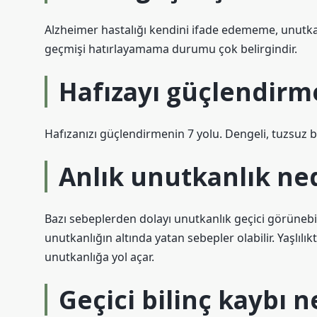
Alzheimer hastalığı kendini ifade edememe, unutka
geçmişi hatırlayamama durumu çok belirgindir.
Hafızayı güçlendirm
Hafızanızı güçlendirmenin 7 yolu. Dengeli, tuzsuz b
Anlık unutkanlık ne
Bazı sebeplerden dolayı unutkanlık geçici görünebilir
unutkanlığın altında yatan sebepler olabilir. Yaşlılı
unutkanlığa yol açar.
Geçici bilinç kaybı 