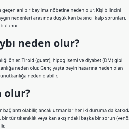
 geçen ani bir bayılma nöbetine neden olur. Kişi bilincini
yaygın nedenleri arasında düşük kan basıncı, kalp sorunları,
 bulunur.
aybı neden olur?
 önler. Tiroid (guatr), hipoglisemi ve diyabet (DM) gibi
kanlığa neden olur. Genç yaşta beyin hasarına neden olan
 unutkanlığa neden olabilir.
 olur?
r bağlantı olabilir, ancak uzmanlar her iki duruma da katkıd
 bir tür tıkanıklık veya kan akışındaki başka bir sorun (venö
ir.