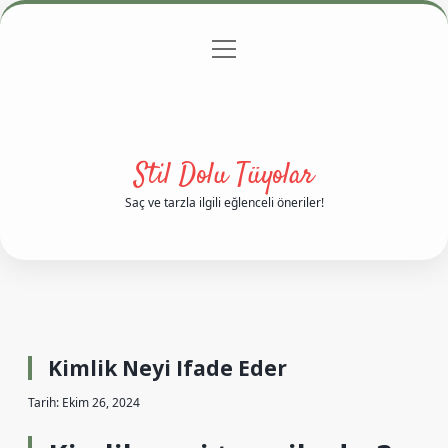
menüyü
Anasayfa
Gizlilik Politikası
Yasal Uyarı
aç
Hakkımızda
Stil Dolu Tüyolar
Saç ve tarzla ilgili eğlenceli öneriler!
Kimlik Neyi Ifade Eder
Tarih: Ekim 26, 2024