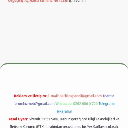
Özgeçmiş Açıklama Kısmına Ne Yazılır
için
admin
resi
betexper.xyz
m elexbet
Reklam ve İletişim:
E-mail:
backlinkpaneli@gmail.com
Teams:
forumhizmeti@gmail.com
Whatsapp: 0262 606 0 726
Telegram:
@karabul
Yasal Uyarı:
Sitemiz, 5651 Sayılı Kanun gereğince Bilgi Teknolojileri ve
İletişim Kurumu (BTK) tarafından onaylanmış bir Yer Sağlayıcı olarak