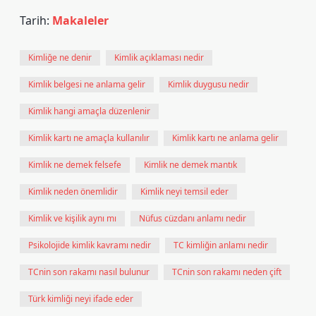
Tarih:
Makaleler
Kimliğe ne denir
Kimlik açıklaması nedir
Kimlik belgesi ne anlama gelir
Kimlik duygusu nedir
Kimlik hangi amaçla düzenlenir
Kimlik kartı ne amaçla kullanılır
Kimlik kartı ne anlama gelir
Kimlik ne demek felsefe
Kimlik ne demek mantık
Kimlik neden önemlidir
Kimlik neyi temsil eder
Kimlik ve kişilik aynı mı
Nüfus cüzdanı anlamı nedir
Psikolojide kimlik kavramı nedir
TC kimliğin anlamı nedir
TCnin son rakamı nasıl bulunur
TCnin son rakamı neden çift
Türk kimliği neyi ifade eder