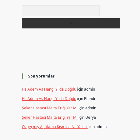
Arama
Son yorumlar
Hz Adem As Hangi Yılda Doğdu
için
admin
Hz Adem As Hangi Yılda Doğdu
için
Efendi
Şeker Hastası Malta Eriği Yer Mi
için
admin
Şeker Hastası Malta Eriği Yer Mi
için
Derya
Özgeçmiş Açıklama Kısmına Ne Yazılır
için
admin