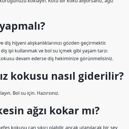
ükürüğünüzü koklayın. Kötü bir koku alıyorsanız, ağız
 yapmalı?
diş hijyeni alışkanlıklarınızı gözden geçirmektir.
, diş ipi kullanmak ve bol su içmek gibi yaşam tarzı
ız kokusu devam ederse diş hekiminize görünmelisiniz.
 kokusu nasıl giderilir?
layın. Bol su için. Hazırsınız.
esin ağzı kokar mı?
fes kokusu can sıkıcı olabilir, ancak utanılacak bir şey