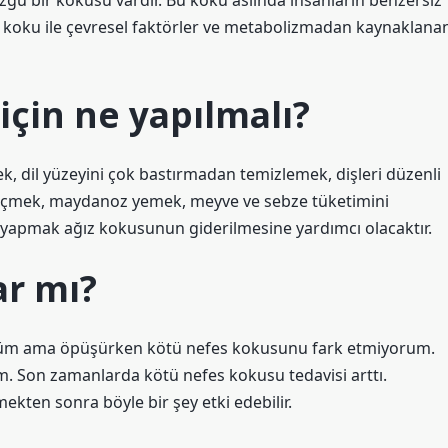
zgü bir kokusu vardır. Bu koku aslında insanların benzersiz
 koku ile çevresel faktörler ve metabolizmadan kaynaklana
çin ne yapılmalı?
k, dil yüzeyini çok bastırmadan temizlemek, dişleri düzenli
su içmek, maydanoz yemek, meyve ve sebze tüketimini
ara yapmak ağız kokusunun giderilmesine yardımcı olacaktır.
ar mı?
m ama öpüşürken kötü nefes kokusunu fark etmiyorum.
m. Son zamanlarda kötü nefes kokusu tedavisi arttı.
ekten sonra böyle bir şey etki edebilir.