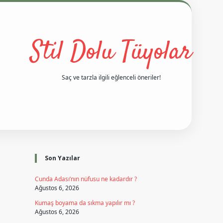
Stil Dolu Tüyolar
Saç ve tarzla ilgili eğlenceli öneriler!
Sidebar
vd casino giriş
ilbet casino
ilbet yeni giriş
Betexper giriş adres
Son Yazılar
Cunda Adası’nın nüfusu ne kadardır ?
Ağustos 6, 2026
Kumaş boyama da sıkma yapılır mı ?
Ağustos 6, 2026