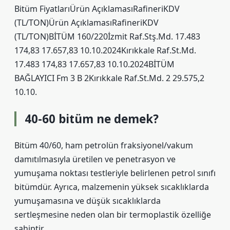
Bitüm FiyatlarıÜrün AçıklamasıRafineriKDV
(TL/TON)Ürün AçıklamasıRafineriKDV
(TL/TON)BİTÜM 160/220İzmit Raf.Stş.Md. 17.483
174,83 17.657,83 10.10.2024Kırıkkale Raf.St.Md.
17.483 174,83 17.657,83 10.10.2024BİTÜM
BAĞLAYICI Fm 3 B 2Kırıkkale Raf.St.Md. 2 29.575,2
10.10.
40-60 bitüm ne demek?
Bitüm 40/60, ham petrolün fraksiyonel/vakum
damıtılmasıyla üretilen ve penetrasyon ve
yumuşama noktası testleriyle belirlenen petrol sınıfı
bitümdür. Ayrıca, malzemenin yüksek sıcaklıklarda
yumuşamasına ve düşük sıcaklıklarda
sertleşmesine neden olan bir termoplastik özelliğe
sahiptir.