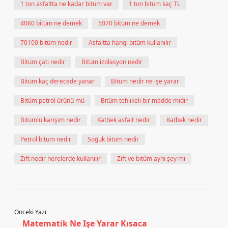
1 ton asfaltta ne kadar bitüm var
1 ton bitüm kaç TL
4060 bitüm ne demek
5070 bitüm ne demek
70100 bitüm nedir
Asfaltta hangi bitüm kullanılır
Bitüm çatı nedir
Bitüm izolasyon nedir
Bitüm kaç derecede yanar
Bitüm nedir ne işe yarar
Bitüm petrol ürünü mü
Bitüm tehlikeli bir madde midir
Bitümlü karışım nedir
Katbek asfalt nedir
Katbek nedir
Petrol bitüm nedir
Soğuk bitüm nedir
Zift nedir nerelerde kullanılır
Zift ve bitüm aynı şey mi
Önceki Yazı
Matematik Ne Işe Yarar Kısaca