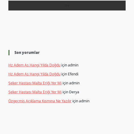
Son yorumlar
Hz Adem As Hangi Yılda Doğdu
için
admin
Hz Adem As Hangi Yılda Doğdu
için
Efendi
Şeker Hastası Malta Eriği Yer Mi
için
admin
Şeker Hastası Malta Eriği Yer Mi
için
Derya
Özgeçmiş Açıklama Kısmına Ne Yazılır
için
admin