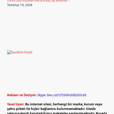
Zühre ana kozalak macunu kaç ay kullanılır ?
Temmuz 19, 2026
Reklam ve İletişim:
Skype: live:.cid.575569c608265c69
Yasal Uyarı:
Bu internet sitesi, herhangi bir marka, kurum veya
şahıs şirketi ile hiçbir bağlantısı bulunmamaktadır. Sitede
yalnızca kendi hazırladığımız makaleler paylaşılmaktadır. Burada