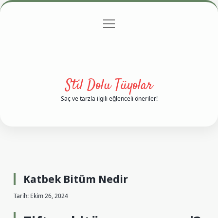
menüyü
Anasayfa
Gizlilik Politikası
Yasal Uyarı
aç
Hakkımızda
Stil Dolu Tüyolar
Saç ve tarzla ilgili eğlenceli öneriler!
Katbek Bitüm Nedir
Tarih: Ekim 26, 2024