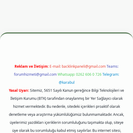
resi
betexper.xyz
m elexbet
Reklam ve İletişim:
E-mail:
backlinkpaneli@gmail.com
Teams:
forumhizmeti@gmail.com
Whatsapp: 0262 606 0 726
Telegram:
@karabul
Yasal Uyarı:
Sitemiz, 5651 Sayılı Kanun gereğince Bilgi Teknolojileri ve
İletişim Kurumu (BTK) tarafından onaylanmış bir Yer Sağlayıcı olarak
hizmet vermektedir. Bu nedenle, sitedeki içerikleri proaktif olarak
denetleme veya araştırma yükümlülüğümüz bulunmamaktadır. Ancak,
üyelerimiz yazdıkları içeriklerin sorumluluğunu taşımakta olup, siteye
üye olarak bu sorumluluğu kabul etmiş sayılırlar. Bu internet sitesi,