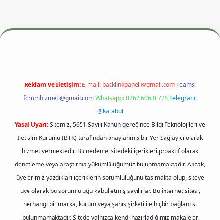
resi
betexper.xyz
m elexbet
Reklam ve İletişim:
E-mail:
backlinkpaneli@gmail.com
Teams:
forumhizmeti@gmail.com
Whatsapp: 0262 606 0 726
Telegram:
@karabul
Yasal Uyarı:
Sitemiz, 5651 Sayılı Kanun gereğince Bilgi Teknolojileri ve
İletişim Kurumu (BTK) tarafından onaylanmış bir Yer Sağlayıcı olarak
hizmet vermektedir. Bu nedenle, sitedeki içerikleri proaktif olarak
denetleme veya araştırma yükümlülüğümüz bulunmamaktadır. Ancak,
üyelerimiz yazdıkları içeriklerin sorumluluğunu taşımakta olup, siteye
üye olarak bu sorumluluğu kabul etmiş sayılırlar. Bu internet sitesi,
herhangi bir marka, kurum veya şahıs şirketi ile hiçbir bağlantısı
bulunmamaktadır. Sitede yalnızca kendi hazırladığımız makaleler