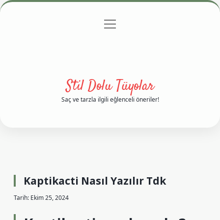
menüyü
Anasayfa
Gizlilik Politikası
Yasal Uyarı
aç
Hakkımızda
Stil Dolu Tüyolar
Saç ve tarzla ilgili eğlenceli öneriler!
Kaptikacti Nasıl Yazılır Tdk
Tarih: Ekim 25, 2024