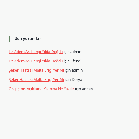
Son yorumlar
Hz Adem As Hangi Yılda Doğdu
için
admin
Hz Adem As Hangi Yılda Doğdu
için
Efendi
Şeker Hastası Malta Eriği Yer Mi
için
admin
Şeker Hastası Malta Eriği Yer Mi
için
Derya
Özgeçmiş Açıklama Kısmına Ne Yazılır
için
admin