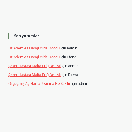
Son yorumlar
Hz Adem As Hangi Yılda Doğdu
için
admin
Hz Adem As Hangi Yılda Doğdu
için
Efendi
Şeker Hastası Malta Eriği Yer Mi
için
admin
Şeker Hastası Malta Eriği Yer Mi
için
Derya
Özgeçmiş Açıklama Kısmına Ne Yazılır
için
admin