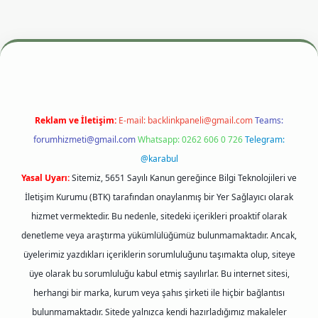
resi
betexper.xyz
m elexbet
Reklam ve İletişim:
E-mail:
backlinkpaneli@gmail.com
Teams:
forumhizmeti@gmail.com
Whatsapp: 0262 606 0 726
Telegram:
@karabul
Yasal Uyarı:
Sitemiz, 5651 Sayılı Kanun gereğince Bilgi Teknolojileri ve
İletişim Kurumu (BTK) tarafından onaylanmış bir Yer Sağlayıcı olarak
hizmet vermektedir. Bu nedenle, sitedeki içerikleri proaktif olarak
denetleme veya araştırma yükümlülüğümüz bulunmamaktadır. Ancak,
üyelerimiz yazdıkları içeriklerin sorumluluğunu taşımakta olup, siteye
üye olarak bu sorumluluğu kabul etmiş sayılırlar. Bu internet sitesi,
herhangi bir marka, kurum veya şahıs şirketi ile hiçbir bağlantısı
bulunmamaktadır. Sitede yalnızca kendi hazırladığımız makaleler