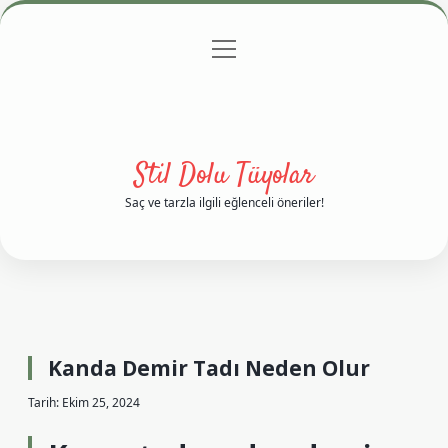
menüyü
Anasayfa
Gizlilik Politikası
Yasal Uyarı
aç
Hakkımızda
Stil Dolu Tüyolar
Saç ve tarzla ilgili eğlenceli öneriler!
Kanda Demir Tadı Neden Olur
Tarih: Ekim 25, 2024