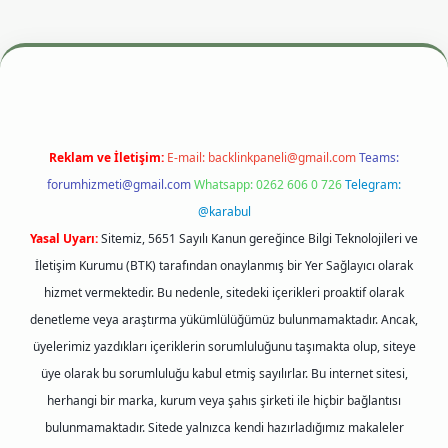
si
betexper.xyz
m elexbet
Reklam ve İletişim:
E-mail:
backlinkpaneli@gmail.com
Teams:
forumhizmeti@gmail.com
Whatsapp: 0262 606 0 726
Telegram:
@karabul
Yasal Uyarı:
Sitemiz, 5651 Sayılı Kanun gereğince Bilgi Teknolojileri ve
İletişim Kurumu (BTK) tarafından onaylanmış bir Yer Sağlayıcı olarak
hizmet vermektedir. Bu nedenle, sitedeki içerikleri proaktif olarak
denetleme veya araştırma yükümlülüğümüz bulunmamaktadır. Ancak,
üyelerimiz yazdıkları içeriklerin sorumluluğunu taşımakta olup, siteye
üye olarak bu sorumluluğu kabul etmiş sayılırlar. Bu internet sitesi,
herhangi bir marka, kurum veya şahıs şirketi ile hiçbir bağlantısı
bulunmamaktadır. Sitede yalnızca kendi hazırladığımız makaleler