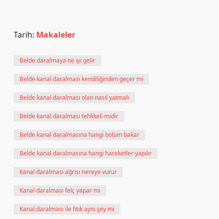
Tarih:
Makaleler
Belde daralmaya ne iyi gelir
Belde kanal daralması kendiliğinden geçer mi
Belde kanal daralması olan nasıl yatmalı
Belde kanal daralması tehlikeli midir
Belde kanal daralmasına hangi bölüm bakar
Belde kanal daralmasına hangi hareketler yapılır
Kanal daralması ağrısı nereye vurur
Kanal daralması felç yapar mı
Kanal daralması ile fıtık aynı şey mi