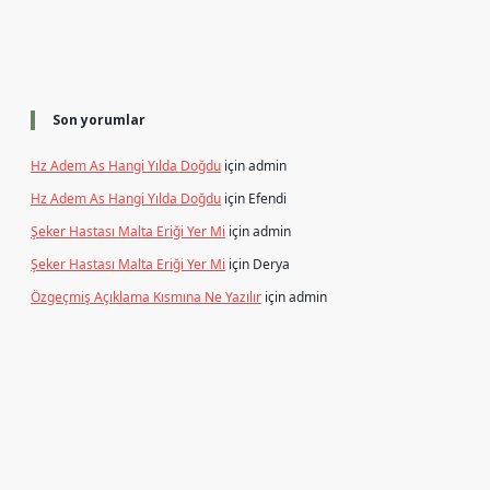
Son yorumlar
Hz Adem As Hangi Yılda Doğdu
için
admin
Hz Adem As Hangi Yılda Doğdu
için
Efendi
Şeker Hastası Malta Eriği Yer Mi
için
admin
Şeker Hastası Malta Eriği Yer Mi
için
Derya
Özgeçmiş Açıklama Kısmına Ne Yazılır
için
admin