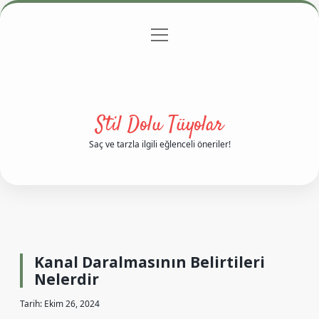
menüyü
Anasayfa
Gizlilik Politikası
Yasal Uyarı
aç
Hakkımızda
Stil Dolu Tüyolar
Saç ve tarzla ilgili eğlenceli öneriler!
Kanal Daralmasının Belirtileri
Nelerdir
Tarih: Ekim 26, 2024