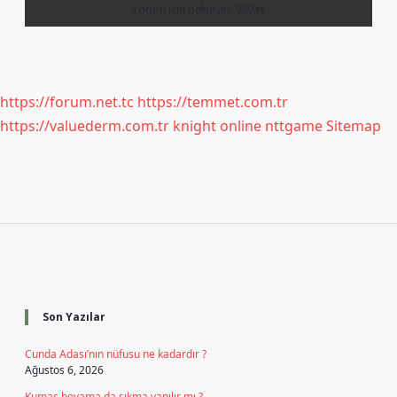
https://forum.net.tc
https://temmet.com.tr
https://valuederm.com.tr
knight online
nttgame
Sitemap
Sidebar
Son Yazılar
Cunda Adası’nın nüfusu ne kadardır ?
Ağustos 6, 2026
Kumaş boyama da sıkma yapılır mı ?