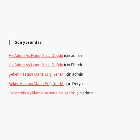
Son yorumlar
Hz Adem As Hangi Yılda Doğdu
için
admin
Hz Adem As Hangi Yılda Doğdu
için
Efendi
Şeker Hastası Malta Eriği Yer Mi
için
admin
Şeker Hastası Malta Eriği Yer Mi
için
Derya
Özgeçmiş Açıklama Kısmına Ne Yazılır
için
admin