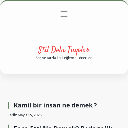
menüyü
Anasayfa
Gizlilik Politikası
Yasal Uyarı
aç
Hakkımızda
Stil Dolu Tüyolar
Saç ve tarzla ilgili eğlenceli öneriler!
Kamil bir insan ne demek ?
Tarih: Mayıs 15, 2026