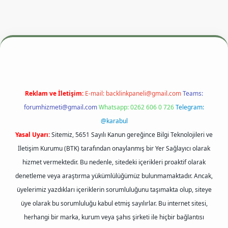
si
betexper.xyz
m elexbet
Reklam ve İletişim:
E-mail:
backlinkpaneli@gmail.com
Teams:
forumhizmeti@gmail.com
Whatsapp: 0262 606 0 726
Telegram:
@karabul
Yasal Uyarı:
Sitemiz, 5651 Sayılı Kanun gereğince Bilgi Teknolojileri ve
İletişim Kurumu (BTK) tarafından onaylanmış bir Yer Sağlayıcı olarak
hizmet vermektedir. Bu nedenle, sitedeki içerikleri proaktif olarak
denetleme veya araştırma yükümlülüğümüz bulunmamaktadır. Ancak,
üyelerimiz yazdıkları içeriklerin sorumluluğunu taşımakta olup, siteye
üye olarak bu sorumluluğu kabul etmiş sayılırlar. Bu internet sitesi,
herhangi bir marka, kurum veya şahıs şirketi ile hiçbir bağlantısı