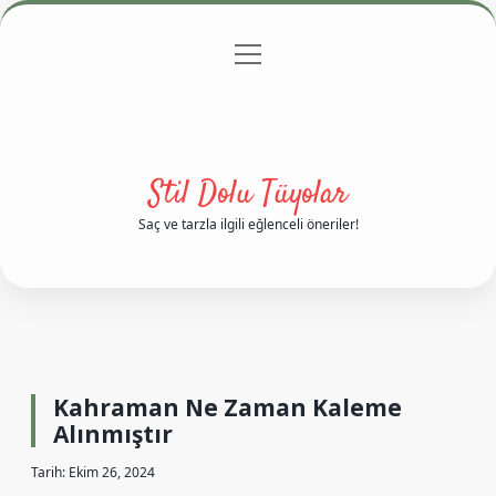
menüyü
Anasayfa
Gizlilik Politikası
Yasal Uyarı
aç
Hakkımızda
Stil Dolu Tüyolar
Saç ve tarzla ilgili eğlenceli öneriler!
Kahraman Ne Zaman Kaleme
Alınmıştır
Tarih: Ekim 26, 2024