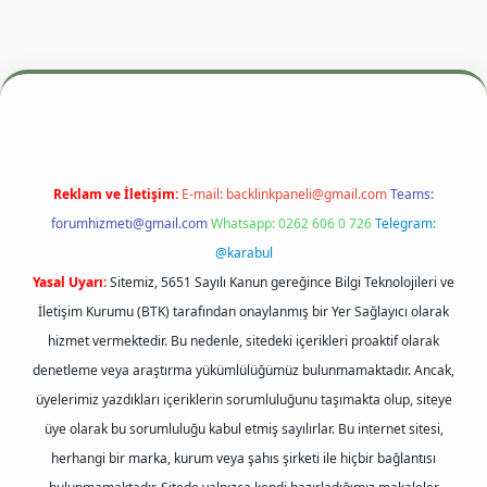
er giriş adresi
betexper.xyz
m elexbet
Reklam ve İletişim:
E-mail:
backlinkpaneli@gmail.com
Teams:
forumhizmeti@gmail.com
Whatsapp: 0262 606 0 726
Telegram:
@karabul
Yasal Uyarı:
Sitemiz, 5651 Sayılı Kanun gereğince Bilgi Teknolojileri ve
İletişim Kurumu (BTK) tarafından onaylanmış bir Yer Sağlayıcı olarak
hizmet vermektedir. Bu nedenle, sitedeki içerikleri proaktif olarak
denetleme veya araştırma yükümlülüğümüz bulunmamaktadır. Ancak,
üyelerimiz yazdıkları içeriklerin sorumluluğunu taşımakta olup, siteye
üye olarak bu sorumluluğu kabul etmiş sayılırlar. Bu internet sitesi,
herhangi bir marka, kurum veya şahıs şirketi ile hiçbir bağlantısı