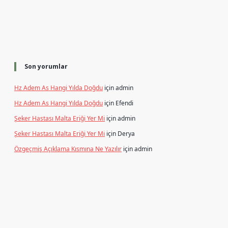
Son yorumlar
Hz Adem As Hangi Yılda Doğdu
için
admin
Hz Adem As Hangi Yılda Doğdu
için
Efendi
Şeker Hastası Malta Eriği Yer Mi
için
admin
Şeker Hastası Malta Eriği Yer Mi
için
Derya
Özgeçmiş Açıklama Kısmına Ne Yazılır
için
admin