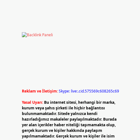
Reklam ve İletişim:
Skype: live:.cid.575569c608265c69
Yasal Uyarı:
Bu internet sitesi, herhangi bir marka,
kurum veya şahıs şirketi ile hiçbir bağlantısı
bulunmamaktadır. Sitede yalnızca kendi
hazırladığımız makaleler paylaşılmaktadır. Burada
yer alan içerikler haber niteliği taşımamakta olup,
gerçek kurum ve kişiler hakkında paylaşım
yapılmamaktadır. Gerçek kurum ve kişiler ile isim