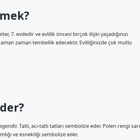
emek?
ter, 7. evdedir ve evlilik öncesi birçok ilişki yaşadığınızı
 zaman zaman tembellik edecektir. Evliliğinizde çok mutlu
eder?
ir. Tatlı, acı-tatlı tatları sembolize eder. Polen rengi sarı
ğlamlığı ve esnekliği sembolize eder.