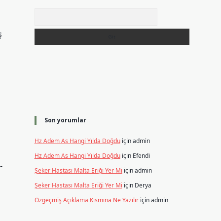
Arama
ş
Son yorumlar
Hz Adem As Hangi Yılda Doğdu
için
admin
Hz Adem As Hangi Yılda Doğdu
için
Efendi
-
Şeker Hastası Malta Eriği Yer Mi
için
admin
Şeker Hastası Malta Eriği Yer Mi
için
Derya
Özgeçmiş Açıklama Kısmına Ne Yazılır
için
admin