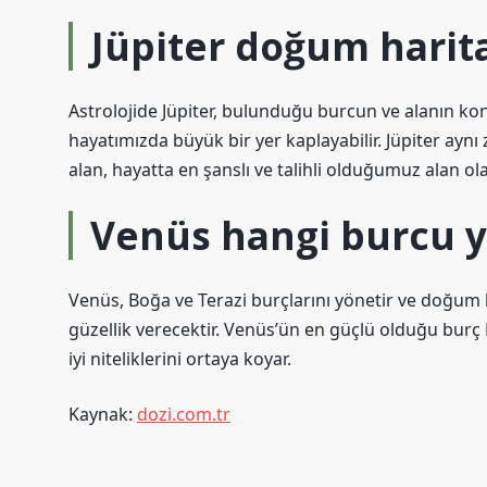
Jüpiter doğum harit
Astrolojide Jüpiter, bulunduğu burcun ve alanın kon
hayatımızda büyük bir yer kaplayabilir. Jüpiter a
alan, hayatta en şanslı ve talihli olduğumuz alan olab
Venüs hangi burcu y
Venüs, Boğa ve Terazi burçlarını yönetir ve doğum h
güzellik verecektir. Venüs’ün en güçlü olduğu burç
iyi niteliklerini ortaya koyar.
Kaynak:
dozi.com.tr