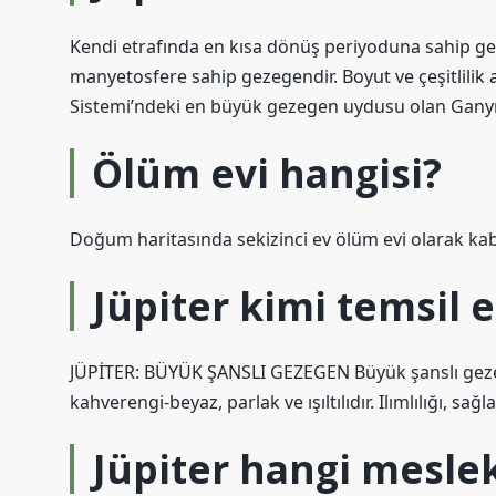
Kendi etrafında en kısa dönüş periyoduna sahip ge
manyetosfere sahip gezegendir. Boyut ve çeşitlilik
Sistemi’ndeki en büyük gezegen uydusu olan Ganym
Ölüm evi hangisi?
Doğum haritasında sekizinci ev ölüm evi olarak kabul
Jüpiter kimi temsil 
JÜPİTER: BÜYÜK ŞANSLI GEZEGEN Büyük şanslı gezegend
kahverengi-beyaz, parlak ve ışıltılıdır. Ilımlılığı, sa
Jüpiter hangi meslek