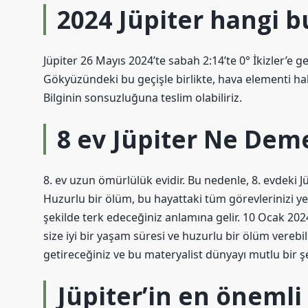
2024 Jüpiter hangi b
Jüpiter 26 Mayıs 2024’te sabah 2:14’te 0° İkizler’e 
Gökyüzündeki bu geçişle birlikte, hava elementi hak
Bilginin sonsuzluğuna teslim olabiliriz.
8 ev Jüpiter Ne Dem
8. ev uzun ömürlülük evidir. Bu nedenle, 8. evdeki Jü
Huzurlu bir ölüm, bu hayattaki tüm görevlerinizi ye
şekilde terk edeceğiniz anlamına gelir. 10 Ocak 2024
size iyi bir yaşam süresi ve huzurlu bir ölüm verebi
getireceğiniz ve bu materyalist dünyayı mutlu bir ş
Jüpiter’in en önemli 