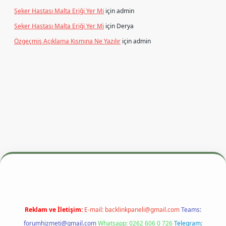
Şeker Hastası Malta Eriği Yer Mi
için
admin
Şeker Hastası Malta Eriği Yer Mi
için
Derya
Özgeçmiş Açıklama Kısmına Ne Yazılır
için
admin
dresi
betexper.xyz
m elexbet
Reklam ve İletişim:
E-mail:
backlinkpaneli@gmail.com
Teams:
forumhizmeti@gmail.com
Whatsapp: 0262 606 0 726
Telegram: