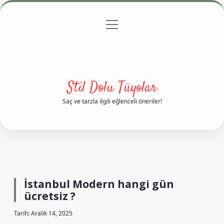
menüyü
Anasayfa
Gizlilik Politikası
Yasal Uyarı
aç
Hakkımızda
Stil Dolu Tüyolar
Saç ve tarzla ilgili eğlenceli öneriler!
İstanbul Modern hangi gün
ücretsiz ?
Tarih: Aralık 14, 2025