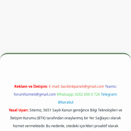
 giriş adresi
betexper.xyz
m elexbet
Reklam ve İletişim:
E-mail:
backlinkpaneli@gmail.com
Teams:
forumhizmeti@gmail.com
Whatsapp: 0262 606 0 726
Telegram:
@karabul
Yasal Uyarı:
Sitemiz, 5651 Sayılı Kanun gereğince Bilgi Teknolojileri ve
İletişim Kurumu (BTK) tarafından onaylanmış bir Yer Sağlayıcı olarak
hizmet vermektedir. Bu nedenle, sitedeki içerikleri proaktif olarak