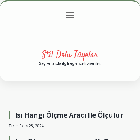
menüyü
Anasayfa
Gizlilik Politikası
Yasal Uyarı
aç
Hakkımızda
Stil Dolu Tüyolar
Saç ve tarzla ilgili eğlenceli öneriler!
Isı Hangi Ölçme Aracı Ile Ölçülür
Tarih: Ekim 25, 2024