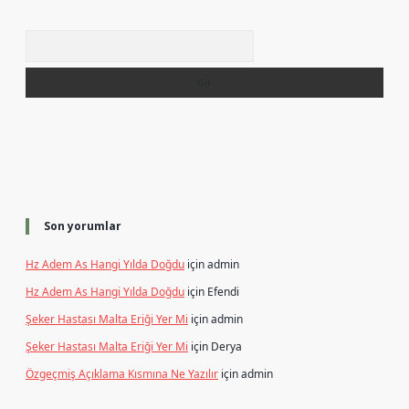
Arama
Son yorumlar
Hz Adem As Hangi Yılda Doğdu
için
admin
Hz Adem As Hangi Yılda Doğdu
için
Efendi
Şeker Hastası Malta Eriği Yer Mi
için
admin
Şeker Hastası Malta Eriği Yer Mi
için
Derya
Özgeçmiş Açıklama Kısmına Ne Yazılır
için
admin