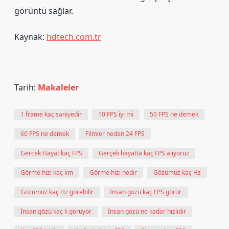
görüntü sağlar.
Kaynak:
hdtech.com.tr
Tarih:
Makaleler
1 frame kaç saniyedir
10 FPS iyi mi
50 FPS ne demek
60 FPS ne demek
Filmler neden 24 FPS
Gercek Hayat kaç FPS
Gerçek hayatta kaç FPS alıyoruz
Görme hızı kaç km
Görme hızı nedir
Gözümüz kaç Hz
Gözümüz kaç Hz görebilir
İnsan gözü kaç FPS görür
İnsan gözü kaç k görüyor
İnsan gözü ne kadar hızlıdır