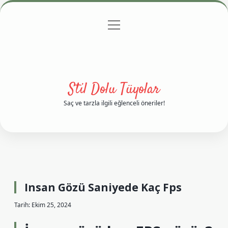
menüyü
Anasayfa
Gizlilik Politikası
Yasal Uyarı
aç
Hakkımızda
Stil Dolu Tüyolar
Saç ve tarzla ilgili eğlenceli öneriler!
Insan Gözü Saniyede Kaç Fps
Tarih: Ekim 25, 2024