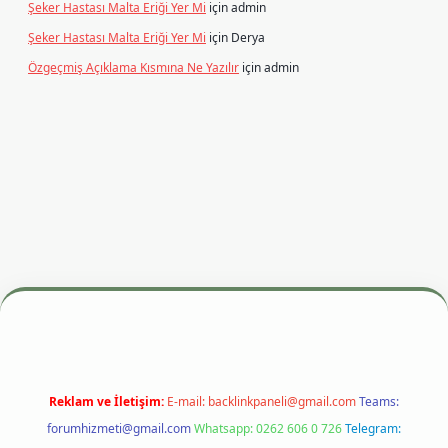
Şeker Hastası Malta Eriği Yer Mi
için
admin
Şeker Hastası Malta Eriği Yer Mi
için
Derya
Özgeçmiş Açıklama Kısmına Ne Yazılır
için
admin
esi
betexper.xyz
m elexbet
Reklam ve İletişim:
E-mail:
backlinkpaneli@gmail.com
Teams:
forumhizmeti@gmail.com
Whatsapp: 0262 606 0 726
Telegram: