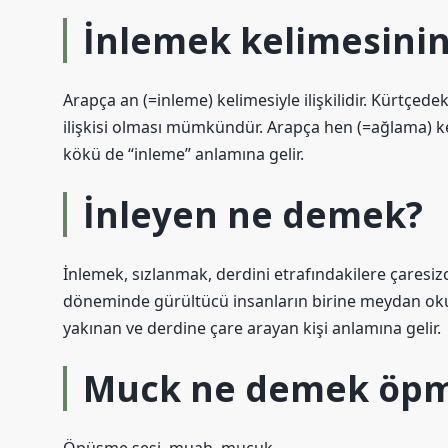
İnlemek kelimesinin
Arapça an (=inleme) kelimesiyle ilişkilidir. Kürtçed
ilişkisi olması mümkündür. Arapça hen (=ağlama) kel
kökü de “inleme” anlamına gelir.
İnleyen ne demek?
İnlemek, sızlanmak, derdini etrafındakilere çaresi
döneminde gürültücü insanların birine meydan okum
yakınan ve derdine çare arayan kişi anlamına gelir.
Muck ne demek öp