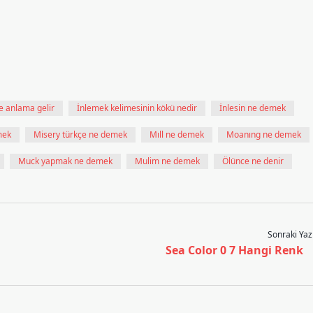
ne anlama gelir
İnlemek kelimesinin kökü nedir
İnlesin ne demek
mek
Misery türkçe ne demek
Mıll ne demek
Moanıng ne demek
Muck yapmak ne demek
Mulim ne demek
Ölünce ne denir
Sonraki Yaz
Sea Color 0 7 Hangi Renk