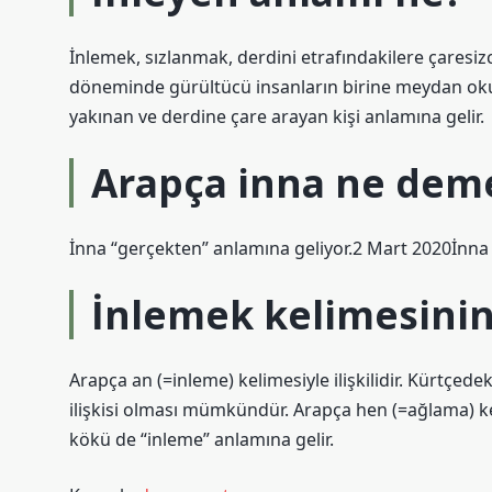
İnlemek, sızlanmak, derdini etrafındakilere çaresi
döneminde gürültücü insanların birine meydan okum
yakınan ve derdine çare arayan kişi anlamına gelir.
Arapça inna ne dem
İnna “gerçekten” anlamına geliyor.2 Mart 2020İnna 
İnlemek kelimesinin
Arapça an (=inleme) kelimesiyle ilişkilidir. Kürtçed
ilişkisi olması mümkündür. Arapça hen (=ağlama) kel
kökü de “inleme” anlamına gelir.