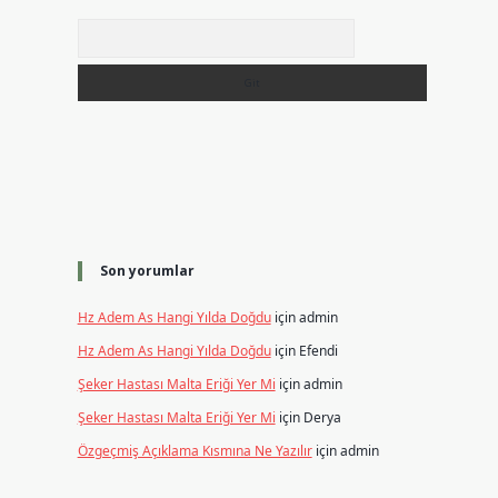
Arama
Son yorumlar
Hz Adem As Hangi Yılda Doğdu
için
admin
Hz Adem As Hangi Yılda Doğdu
için
Efendi
Şeker Hastası Malta Eriği Yer Mi
için
admin
Şeker Hastası Malta Eriği Yer Mi
için
Derya
Özgeçmiş Açıklama Kısmına Ne Yazılır
için
admin