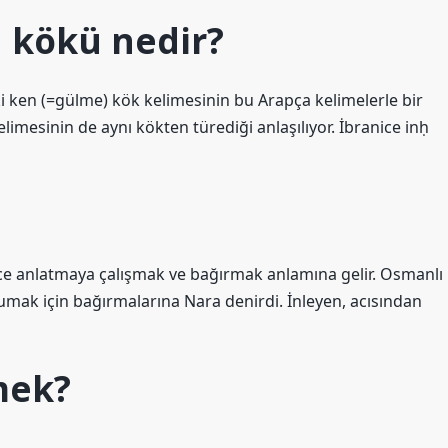
 kökü nedir?
eki ken (=gülme) kök kelimesinin bu Arapça kelimelerle bir
imesinin de aynı kökten türediği anlaşılıyor. İbranice inḥ
zce anlatmaya çalışmak ve bağırmak anlamına gelir. Osmanlı
ak için bağırmalarına Nara denirdi. İnleyen, acısından
mek?