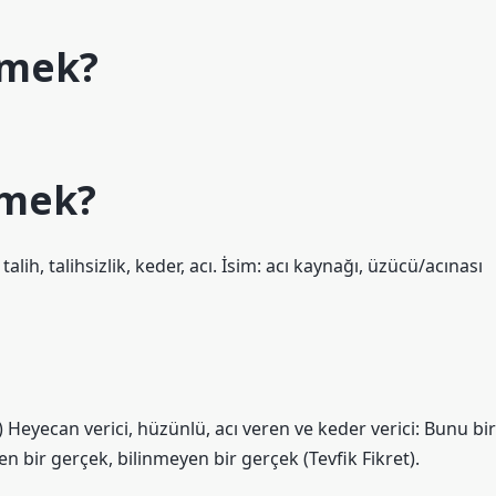
emek?
emek?
ü talih, talihsizlik, keder, acı. İsim: acı kaynağı, üzücü/acınası
 bir gerçek, bilinmeyen bir gerçek (Tevfik Fikret).