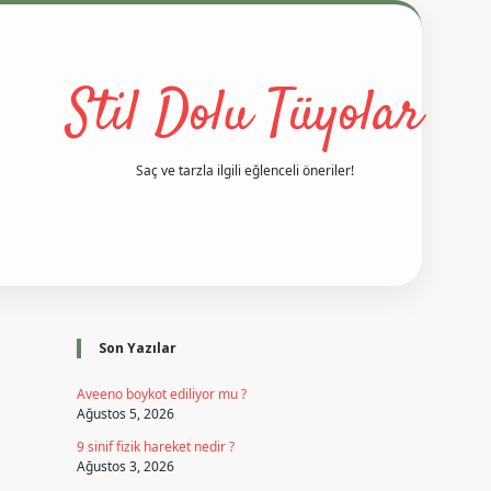
Stil Dolu Tüyolar
Saç ve tarzla ilgili eğlenceli öneriler!
Sidebar
vd casino giriş
ilbet casino
ilbet yeni giriş
Betexper giriş adres
Son Yazılar
Aveeno boykot ediliyor mu ?
Ağustos 5, 2026
9 sinif fizik hareket nedir ?
Ağustos 3, 2026