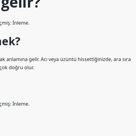
gelir?
çmiş: İnleme.
mek?
k anlamına gelir. Acı veya üzüntü hissettiğinizde, ara sıra
çok doğru olur.
çmiş: İnleme.