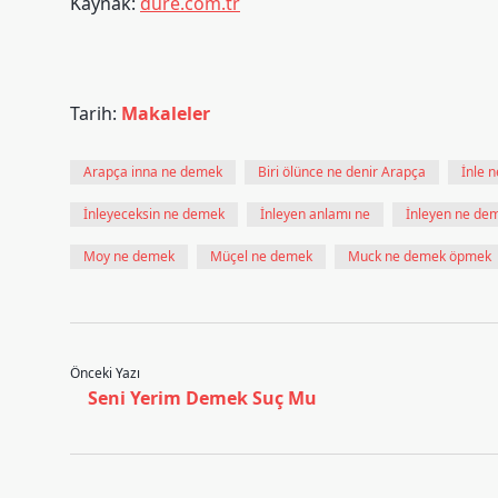
Kaynak:
dure.com.tr
Tarih:
Makaleler
Arapça inna ne demek
Biri ölünce ne denir Arapça
İnle 
İnleyeceksin ne demek
İnleyen anlamı ne
İnleyen ne de
Moy ne demek
Müçel ne demek
Muck ne demek öpmek
Önceki Yazı
Seni Yerim Demek Suç Mu