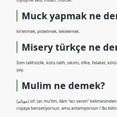
Öpüşme sesi, muah, mucuk.
Muck yapmak ne d
kirletmek, pisletmek, lekelemek.
Misery türkçe ne d
İsim talihsizlik, kötü talih, sıkıntı, öfke, felaket, köt
şey.
Mulim ne demek?
(ﻣﻮﺌﻟﻢ) sıf. (ar. mu’lim, іlām “acı veren” kelimesinden) Heyecan verici, hüzünlü, acı veren ve keder verici: Bunu bir
rüyaya benzetiyorsun, ama anlamıyorsun / Bu bilinen