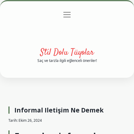
menüyü
Anasayfa
Gizlilik Politikası
Yasal Uyarı
aç
Hakkımızda
Stil Dolu Tüyolar
Saç ve tarzla ilgili eğlenceli öneriler!
Informal Iletişim Ne Demek
Tarih: Ekim 26, 2024