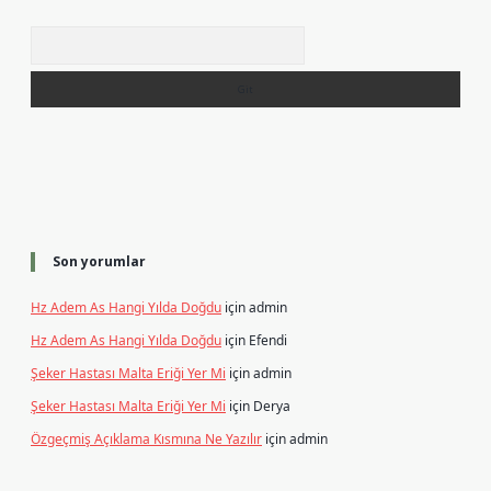
Arama
Son yorumlar
Hz Adem As Hangi Yılda Doğdu
için
admin
Hz Adem As Hangi Yılda Doğdu
için
Efendi
Şeker Hastası Malta Eriği Yer Mi
için
admin
Şeker Hastası Malta Eriği Yer Mi
için
Derya
Özgeçmiş Açıklama Kısmına Ne Yazılır
için
admin