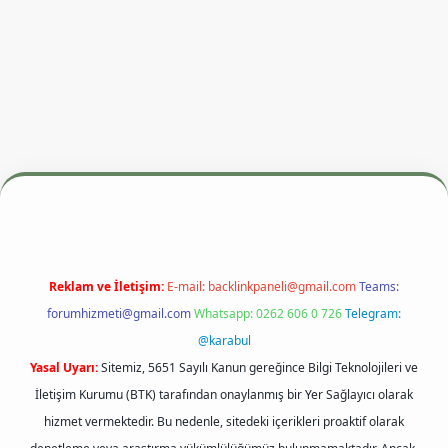
esi
betexper.xyz
m elexbet
Reklam ve İletişim:
E-mail:
backlinkpaneli@gmail.com
Teams:
forumhizmeti@gmail.com
Whatsapp: 0262 606 0 726
Telegram:
@karabul
Yasal Uyarı:
Sitemiz, 5651 Sayılı Kanun gereğince Bilgi Teknolojileri ve
İletişim Kurumu (BTK) tarafından onaylanmış bir Yer Sağlayıcı olarak
hizmet vermektedir. Bu nedenle, sitedeki içerikleri proaktif olarak