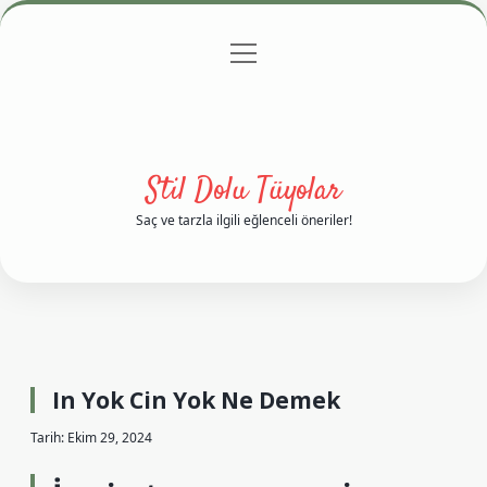
menüyü
Anasayfa
Gizlilik Politikası
Yasal Uyarı
aç
Hakkımızda
Stil Dolu Tüyolar
Saç ve tarzla ilgili eğlenceli öneriler!
In Yok Cin Yok Ne Demek
Tarih: Ekim 29, 2024