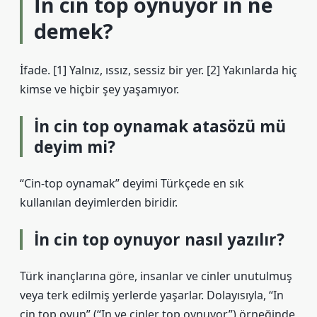
İn cin top oynuyor in ne
demek?
İfade. [1] Yalnız, ıssız, sessiz bir yer. [2] Yakınlarda hiç
kimse ve hiçbir şey yaşamıyor.
İn cin top oynamak atasözü mü
deyim mi?
“Cin-top oynamak” deyimi Türkçede en sık
kullanılan deyimlerden biridir.
İn cin top oynuyor nasıl yazılır?
Türk inançlarına göre, insanlar ve cinler unutulmuş
veya terk edilmiş yerlerde yaşarlar. Dolayısıyla, “In
cin top oyun” (“In ve cinler top oynuyor”) örneğinde