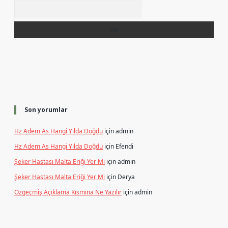
Arama
Son yorumlar
Hz Adem As Hangi Yılda Doğdu
için
admin
Hz Adem As Hangi Yılda Doğdu
için
Efendi
Şeker Hastası Malta Eriği Yer Mi
için
admin
Şeker Hastası Malta Eriği Yer Mi
için
Derya
Özgeçmiş Açıklama Kısmına Ne Yazılır
için
admin