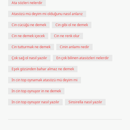
Ata sözleri nelerdir
Atasözü mü deyim mi olduğunu nasıl anlarız
Cin cücüğü ne demek
Cin gibi ol ne demek
Cin ne demek içecek
Cin ne renk olur
Cin tutturmak ne demek
Cinin anlamı nedir
Çok sağ ol nasıl yazılır
En çok bilinen atasözleri nelerdir
Eşek gözünden bahar almaz ne demek
İn cin top oynamak atasözü mü deyim mi
İn cin top oynuyor in ne demek
İn cin top oynuyor nasıl yazılır
Sinsirella nasıl yazılır