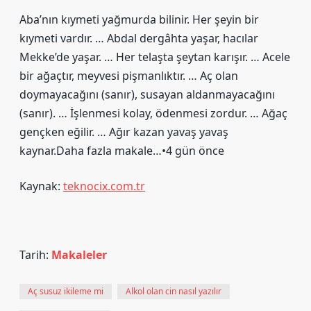
Aba’nın kıymeti yağmurda bilinir. Her şeyin bir
kıymeti vardır. … Abdal dergâhta yaşar, hacılar
Mekke’de yaşar. … Her telaşta şeytan karışır. … Acele
bir ağaçtır, meyvesi pişmanlıktır. … Aç olan
doymayacağını (sanır), susayan aldanmayacağını
(sanır). … İşlenmesi kolay, ödenmesi zordur. … Ağaç
gençken eğilir. … Ağır kazan yavaş yavaş
kaynar.Daha fazla makale…•4 gün önce
Kaynak:
teknocix.com.tr
Tarih:
Makaleler
Aç susuz ikileme mi
Alkol olan cin nasıl yazılır