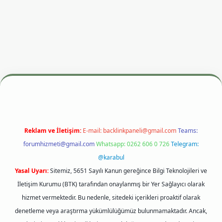
esi
betexper.xyz
m elexbet
Reklam ve İletişim:
E-mail:
backlinkpaneli@gmail.com
Teams:
forumhizmeti@gmail.com
Whatsapp: 0262 606 0 726
Telegram:
@karabul
Yasal Uyarı:
Sitemiz, 5651 Sayılı Kanun gereğince Bilgi Teknolojileri ve
İletişim Kurumu (BTK) tarafından onaylanmış bir Yer Sağlayıcı olarak
hizmet vermektedir. Bu nedenle, sitedeki içerikleri proaktif olarak
denetleme veya araştırma yükümlülüğümüz bulunmamaktadır. Ancak,