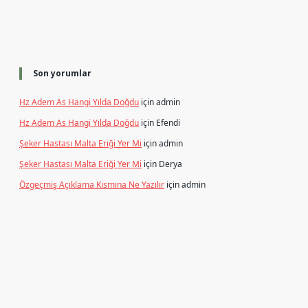
Son yorumlar
Hz Adem As Hangi Yılda Doğdu
için
admin
Hz Adem As Hangi Yılda Doğdu
için
Efendi
Şeker Hastası Malta Eriği Yer Mi
için
admin
Şeker Hastası Malta Eriği Yer Mi
için
Derya
Özgeçmiş Açıklama Kısmına Ne Yazılır
için
admin