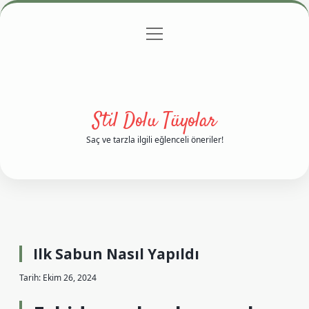
menüyü
Anasayfa
Gizlilik Politikası
Yasal Uyarı
aç
Hakkımızda
Stil Dolu Tüyolar
Saç ve tarzla ilgili eğlenceli öneriler!
Ilk Sabun Nasıl Yapıldı
Tarih: Ekim 26, 2024