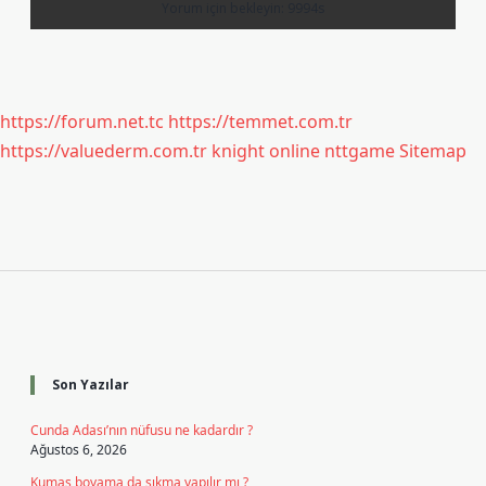
https://forum.net.tc
https://temmet.com.tr
https://valuederm.com.tr
knight online
nttgame
Sitemap
Sidebar
Son Yazılar
Cunda Adası’nın nüfusu ne kadardır ?
Ağustos 6, 2026
Kumaş boyama da sıkma yapılır mı ?