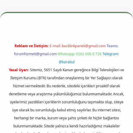
esi
betexper.xyz
m elexbet
Reklam ve İletişim:
E-mail:
backlinkpaneli@gmail.com
Teams:
forumhizmeti@gmail.com
Whatsapp: 0262 606 0 726
Telegram:
@karabul
Yasal Uyarı:
Sitemiz, 5651 Sayılı Kanun gereğince Bilgi Teknolojileri ve
İletişim Kurumu (BTK) tarafından onaylanmış bir Yer Sağlayıcı olarak
hizmet vermektedir. Bu nedenle, sitedeki içerikleri proaktif olarak
denetleme veya araştırma yükümlülüğümüz bulunmamaktadır. Ancak,
üyelerimiz yazdıkları içeriklerin sorumluluğunu taşımakta olup, siteye
üye olarak bu sorumluluğu kabul etmiş sayılırlar. Bu internet sitesi,
herhangi bir marka, kurum veya şahıs şirketi ile hiçbir bağlantısı
bulunmamaktadır. Sitede yalnızca kendi hazırladığımız makaleler