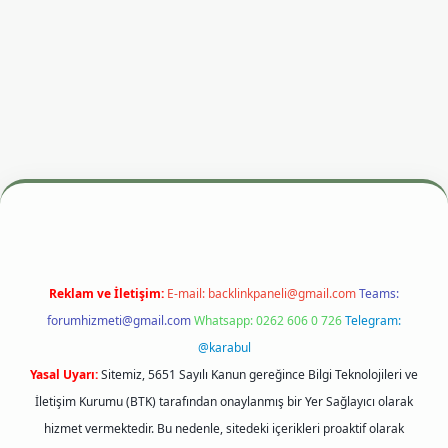
dresi
betexper.xyz
m elexbet
Reklam ve İletişim:
E-mail:
backlinkpaneli@gmail.com
Teams:
forumhizmeti@gmail.com
Whatsapp: 0262 606 0 726
Telegram:
@karabul
Yasal Uyarı:
Sitemiz, 5651 Sayılı Kanun gereğince Bilgi Teknolojileri ve
İletişim Kurumu (BTK) tarafından onaylanmış bir Yer Sağlayıcı olarak
hizmet vermektedir. Bu nedenle, sitedeki içerikleri proaktif olarak