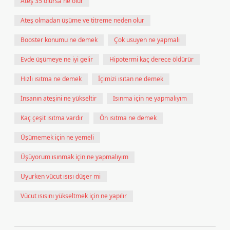
Ateş 35 olursa ne olur
Ateş olmadan üşüme ve titreme neden olur
Booster konumu ne demek
Çok usuyen ne yapmalı
Evde üşümeye ne iyi gelir
Hipotermi kaç derece öldürür
Hızlı ısıtma ne demek
İçimizi ısıtan ne demek
İnsanın ateşini ne yükseltir
Isınma için ne yapmalıyım
Kaç çeşit ısıtma vardır
Ön ısıtma ne demek
Üşümemek için ne yemeli
Üşüyorum ısınmak için ne yapmalıyım
Uyurken vücut ısısı düşer mi
Vücut ısısını yükseltmek için ne yapılır