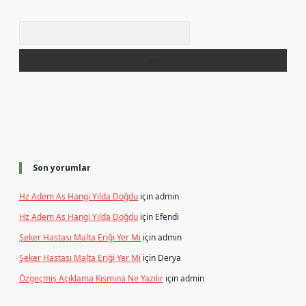
Arama
Son yorumlar
Hz Adem As Hangi Yılda Doğdu
için
admin
Hz Adem As Hangi Yılda Doğdu
için
Efendi
Şeker Hastası Malta Eriği Yer Mi
için
admin
Şeker Hastası Malta Eriği Yer Mi
için
Derya
Özgeçmiş Açıklama Kısmına Ne Yazılır
için
admin