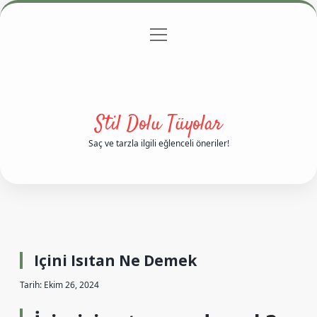
menüyü
Anasayfa
Gizlilik Politikası
Yasal Uyarı
aç
Hakkımızda
Stil Dolu Tüyolar
Saç ve tarzla ilgili eğlenceli öneriler!
Içini Isıtan Ne Demek
Tarih: Ekim 26, 2024