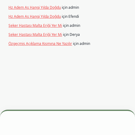
Hz Adem As Hangi Yılda Doğdu
için
admin
Hz Adem As Hangi Yılda Doğdu
için
Efendi
Şeker Hastası Malta Eriği Yer Mi
için
admin
Şeker Hastası Malta Eriği Yer Mi
için
Derya
Özgeçmiş Açıklama Kısmına Ne Yazılır
için
admin
esi
betexper.xyz
m elexbet