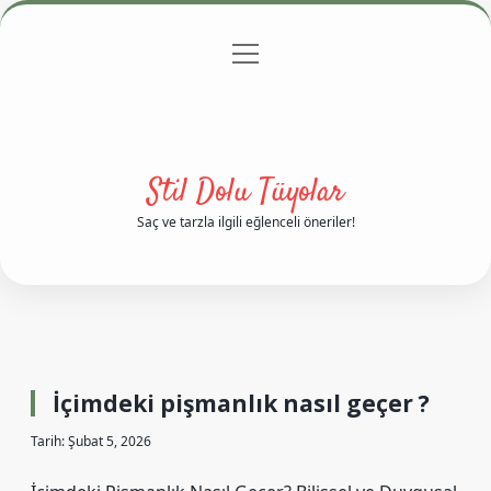
menüyü
Anasayfa
Gizlilik Politikası
Yasal Uyarı
aç
Hakkımızda
Stil Dolu Tüyolar
Saç ve tarzla ilgili eğlenceli öneriler!
İçimdeki pişmanlık nasıl geçer ?
Tarih: Şubat 5, 2026