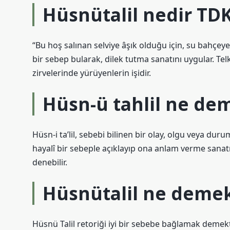
Hüsnütalil nedir TD
“Bu hoş salınan selviye âşık olduğu için, su bahçey
bir sebep bularak, dilek tutma sanatını uygular. Telk
zirvelerinde yürüyenlerin işidir.
Hüsn-ü tahlil ne de
Hüsn-i ta’lil, sebebi bilinen bir olay, olgu veya du
hayalî bir sebeple açıklayıp ona anlam verme sanatı
denebilir.
Hüsnütalil ne demek 
Hüsnü Talil retoriği iyi bir sebebe bağlamak demekt