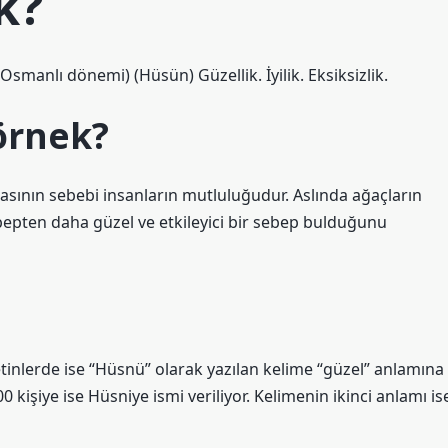
k?
smanlı dönemi) (Hüsün) Güzellik. İyilik. Eksiksizlik.
örnek?
masının sebebi insanların mutluluğudur. Aslında ağaçların
 sebepten daha güzel ve etkileyici bir sebep bulduğunu
inlerde ise “Hüsnü” olarak yazılan kelime “güzel” anlamına
0 kişiye ise Hüsniye ismi veriliyor. Kelimenin ikinci anlamı is