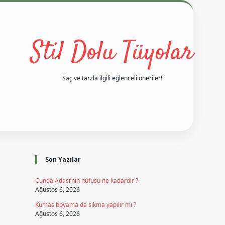
Stil Dolu Tüyolar
Saç ve tarzla ilgili eğlenceli öneriler!
Sidebar
vd casino giriş
ilbet casino
ilbet yeni giriş
Betexper giriş adres
Son Yazılar
Cunda Adası’nın nüfusu ne kadardır ?
Ağustos 6, 2026
Kumaş boyama da sıkma yapılır mı ?
Ağustos 6, 2026