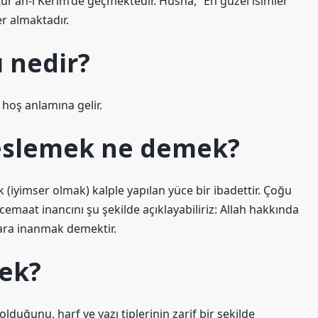
ur’an-ı Kerim’de geçmektedir. Hüsna, “En güzel isimler”
r almaktadır.
 nedir?
hoş anlamına gelir.
beslemek ne demek?
 (iyimser olmak) kalple yapılan yüce bir ibadettir. Çoğu
maat inancını şu şekilde açıklayabiliriz: Allah hakkında
lara inanmak demektir.
ek?
olduğunu, harf ve yazı tiplerinin zarif bir şekilde