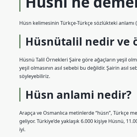
Hüsni ne deme
Hüsn kelimesinin Türkçe-Türkçe sözlükteki anlamı (O
Hüsnütalil nedir ve 
Hüsnü Talil Örnekleri Şaire göre ağaçların yeşil ol
yeşil olmasının asıl sebebi bu değildir. Şairin asıl
söyleyebiliriz.
Hüsn anlami nedir?
Arapça ve Osmanlıca metinlerde “hüsn”, Türkçe met
geliyor. Türkiye’de yaklaşık 6.000 kişiye Hüsnü, 11.00
iyi.