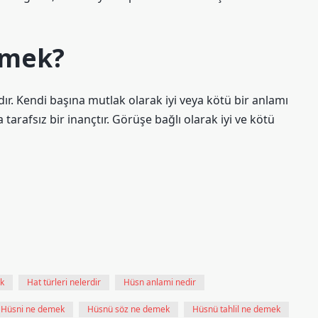
emek?
mdır. Kendi başına mutlak olarak iyi veya kötü bir anlamı
tarafsız bir inançtır. Görüşe bağlı olarak iyi ve kötü
k
Hat türleri nelerdir
Hüsn anlami nedir
Hüsni ne demek
Hüsnü söz ne demek
Hüsnü tahlil ne demek