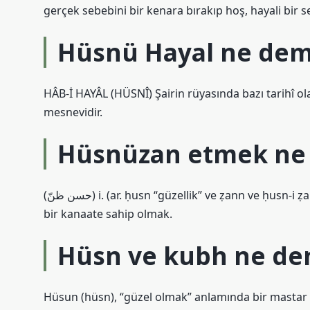
gerçek sebebini bir kenara bırakıp hoş, hayali bir 
Hüsnü Hayal ne de
HÂB-İ HAYÂL (HÜSNÎ) Şairin rüyasında bazı tarihî olay
mesnevidir.
Hüsnüzan etmek ne
(ﺣﺴﻦ ﻇﻦّ) i. (ar. ḥusn “güzellik” ve ẓann ve ḥusn-i ẓann) Birisi hakkında iyi ve olumlu bir kanaate sahip olmak, iyi
bir kanaate sahip olmak.
Hüsn ve kubh ne d
Hüsun (hüsn), “güzel olmak” anlamında bir mastar o