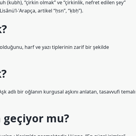
uh (kubh), “çirkin olmak” ve “çirkinlik, nefret edilen şey”
sânü’l-ʿArapça, artikel “ḥsn”, “ḳbḥ”).
k?
olduğunu, harf ve yazı tiplerinin zarif bir şekilde
k?
şk adlı bir oğlanın kurgusal aşkını anlatan, tasavvufi temalı
 geçiyor mu?