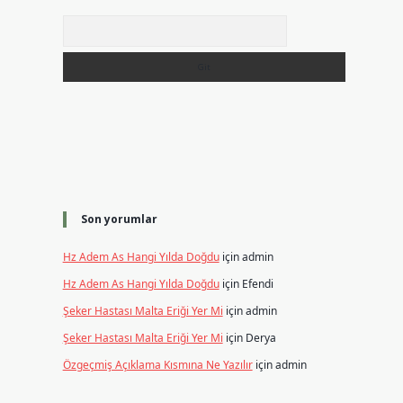
Arama
Son yorumlar
Hz Adem As Hangi Yılda Doğdu
için
admin
Hz Adem As Hangi Yılda Doğdu
için
Efendi
Şeker Hastası Malta Eriği Yer Mi
için
admin
Şeker Hastası Malta Eriği Yer Mi
için
Derya
Özgeçmiş Açıklama Kısmına Ne Yazılır
için
admin