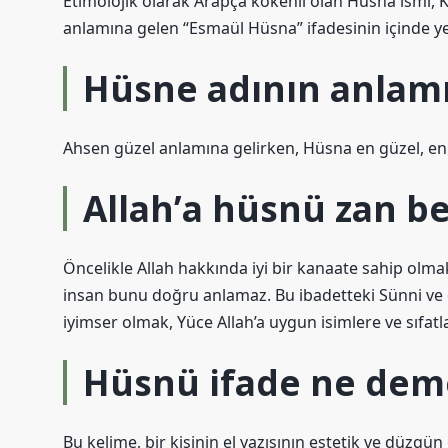
Etimolojik olarak Arapça kökenli olan Hüsna ismi, K
anlamına gelen “Esmaül Hüsna” ifadesinin içinde ye
Hüsne adının anlamı
Ahsen güzel anlamına gelirken, Hüsna en güzel, en 
Allah’a hüsnü zan 
Öncelikle Allah hakkında iyi bir kanaate sahip olmak
insan bunu doğru anlamaz. Bu ibadetteki Sünni ve ce
iyimser olmak, Yüce Allah’a uygun isimlere ve sıfat
Hüsnü ifade ne dem
Bu kelime, bir kişinin el yazısının estetik ve düzgün 