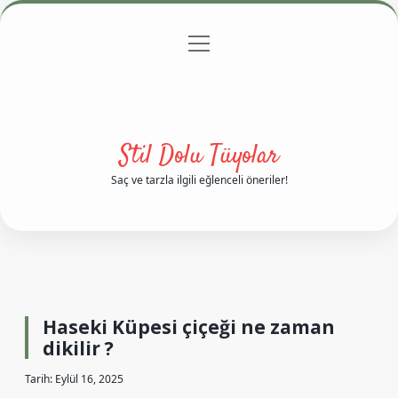
menüyü
Anasayfa
Gizlilik Politikası
Yasal Uyarı
aç
Hakkımızda
Stil Dolu Tüyolar
Saç ve tarzla ilgili eğlenceli öneriler!
Haseki Küpesi çiçeği ne zaman
dikilir ?
Tarih: Eylül 16, 2025