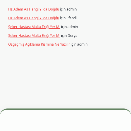
Hz Adem As Hangi Yılda Doğdu
için
admin
Hz Adem As Hangi Yılda Doğdu
için
Efendi
Şeker Hastası Malta Eriği Yer Mi
için
admin
Şeker Hastası Malta Eriği Yer Mi
için
Derya
Özgeçmiş Açıklama Kısmına Ne Yazılır
için
admin
 adresi
betexper.xyz
m elexbet