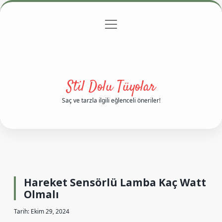
menüyü
Anasayfa
Gizlilik Politikası
Yasal Uyarı
aç
Hakkımızda
Stil Dolu Tüyolar
Saç ve tarzla ilgili eğlenceli öneriler!
Hareket Sensörlü Lamba Kaç Watt
Olmalı
Tarih: Ekim 29, 2024