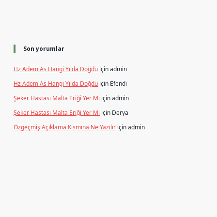
Son yorumlar
Hz Adem As Hangi Yılda Doğdu
için
admin
Hz Adem As Hangi Yılda Doğdu
için
Efendi
Şeker Hastası Malta Eriği Yer Mi
için
admin
Şeker Hastası Malta Eriği Yer Mi
için
Derya
Özgeçmiş Açıklama Kısmına Ne Yazılır
için
admin