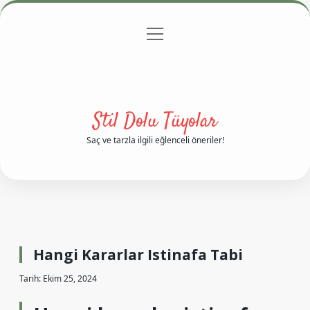
menüyü
Anasayfa
Gizlilik Politikası
Yasal Uyarı
aç
Hakkımızda
Stil Dolu Tüyolar
Saç ve tarzla ilgili eğlenceli öneriler!
Hangi Kararlar Istinafa Tabi
Tarih: Ekim 25, 2024