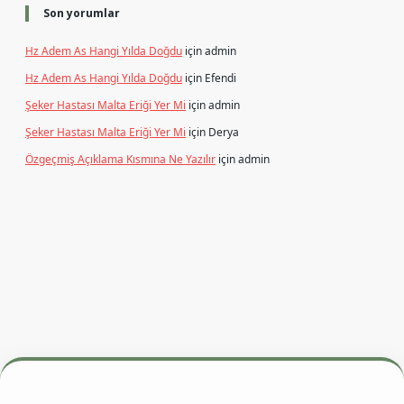
Son yorumlar
Hz Adem As Hangi Yılda Doğdu
için
admin
Hz Adem As Hangi Yılda Doğdu
için
Efendi
Şeker Hastası Malta Eriği Yer Mi
için
admin
Şeker Hastası Malta Eriği Yer Mi
için
Derya
Özgeçmiş Açıklama Kısmına Ne Yazılır
için
admin
si
betexper.xyz
m elexbet