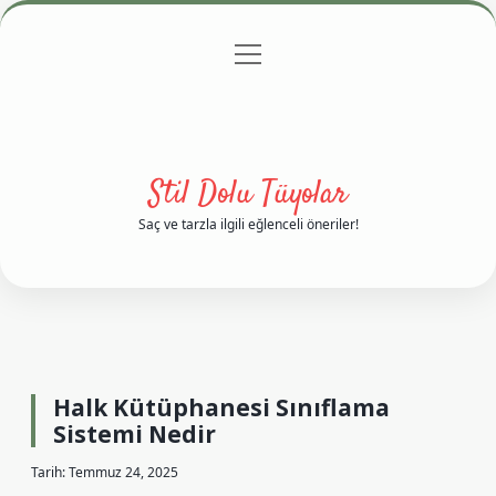
menüyü
Anasayfa
Gizlilik Politikası
Yasal Uyarı
aç
Hakkımızda
Stil Dolu Tüyolar
Saç ve tarzla ilgili eğlenceli öneriler!
Halk Kütüphanesi Sınıflama
Sistemi Nedir
Tarih: Temmuz 24, 2025