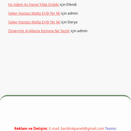
Hz Adem As Hangi Yılda Doğdu
için
Efendi
Şeker Hastası Malta Eriği Yer Mi
için
admin
Şeker Hastası Malta Eriği Yer Mi
için
Derya
Özgeçmiş Açıklama Kısmına Ne Yazılır
için
admin
dresi
betexper.xyz
m elexbet
Reklam ve İletişim:
E-mail:
backlinkpaneli@gmail.com
Teams: