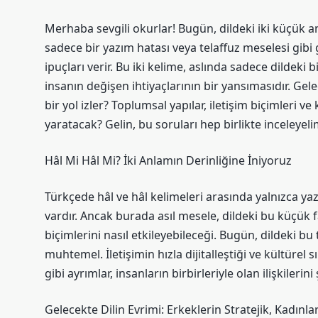
Merhaba sevgili okurlar! Bugün, dildeki iki küçük a
sadece bir yazım hatası veya telaffuz meselesi gibi g
ipuçları verir. Bu iki kelime, aslında sadece dildeki
insanın değişen ihtiyaçlarının bir yansımasıdır. Ge
bir yol izler? Toplumsal yapılar, iletişim biçimleri v
yaratacak? Gelin, bu soruları hep birlikte inceleyeli
Hâl Mi Hâl Mi? İki Anlamın Derinliğine İniyoruz
Türkçede hâl ve hâl kelimeleri arasında yalnızca yaz
vardır. Ancak burada asıl mesele, dildeki bu küçük f
biçimlerini nasıl etkileyebileceği. Bugün, dildeki b
muhtemel. İletişimin hızla dijitalleştiği ve kültürel 
gibi ayrımlar, insanların birbirleriyle olan ilişkilerini 
Gelecekte Dilin Evrimi: Erkeklerin Stratejik, Kadınl