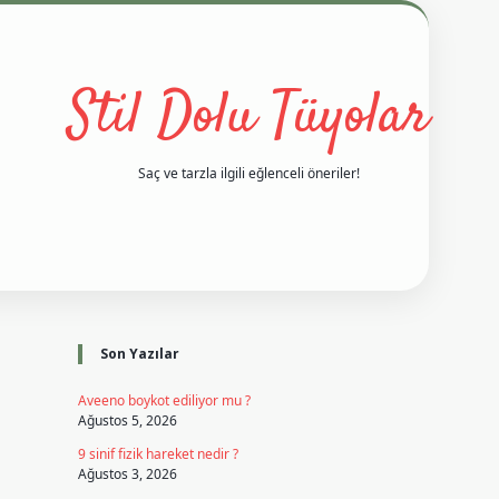
Stil Dolu Tüyolar
Saç ve tarzla ilgili eğlenceli öneriler!
Sidebar
tci
vd casino giriş
ilbet casino
ilbet yeni giriş
Betexper giriş ad
Son Yazılar
Aveeno boykot ediliyor mu ?
Ağustos 5, 2026
9 sinif fizik hareket nedir ?
Ağustos 3, 2026