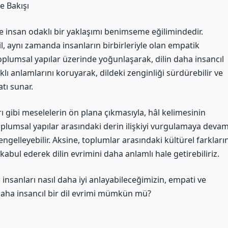
e Bakışı
e insan odaklı bir yaklaşımı benimseme eğilimindedir.
ğil, aynı zamanda insanların birbirleriyle olan empatik
 toplumsal yapılar üzerinde yoğunlaşarak, dilin daha insancıl
klı anlamlarını koruyarak, dildeki zenginliği sürdürebilir ve
tı sunar.
arı gibi meselelerin ön plana çıkmasıyla, hâl kelimesinin
oplumsal yapılar arasındaki derin ilişkiyi vurgulamaya deva
engelleyebilir. Aksine, toplumlar arasındaki kültürel farkları
kabul ederek dilin evrimini daha anlamlı hale getirebiliriz.
 insanları nasıl daha iyi anlayabileceğimizin, empati ve
 daha insancıl bir dil evrimi mümkün mü?