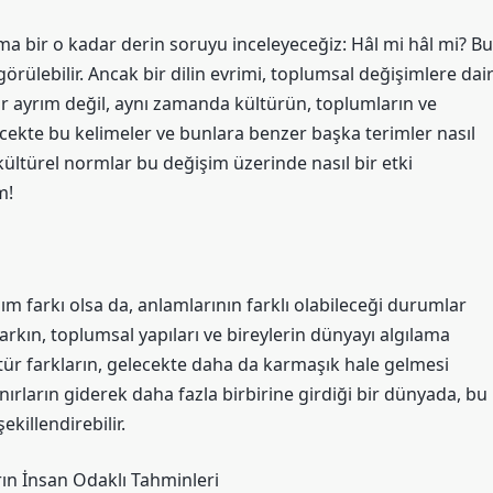
ma bir o kadar derin soruyu inceleyeceğiz: Hâl mi hâl mi? Bu
örülebilir. Ancak bir dilin evrimi, toplumsal değişimlere dai
 bir ayrım değil, aynı zamanda kültürün, toplumların ve
lecekte bu kelimeler ve bunlara benzer başka terimler nasıl
e kültürel normlar bu değişim üzerinde nasıl bir etki
m!
ım farkı olsa da, anlamlarının farklı olabileceği durumlar
arkın, toplumsal yapıları ve bireylerin dünyayı algılama
u tür farkların, gelecekte daha da karmaşık hale gelmesi
sınırların giderek daha fazla birbirine girdiği bir dünyada, bu
şekillendirebilir.
arın İnsan Odaklı Tahminleri