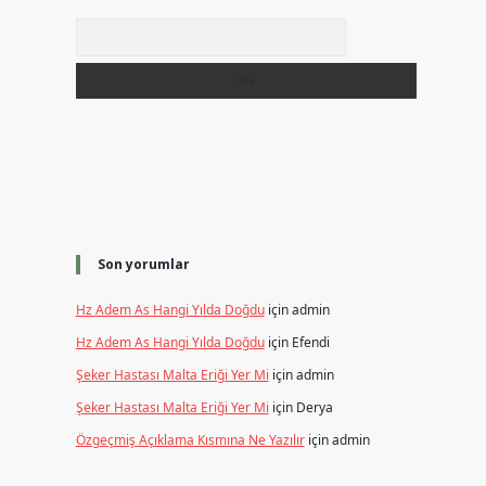
Arama
Son yorumlar
Hz Adem As Hangi Yılda Doğdu
için
admin
Hz Adem As Hangi Yılda Doğdu
için
Efendi
Şeker Hastası Malta Eriği Yer Mi
için
admin
Şeker Hastası Malta Eriği Yer Mi
için
Derya
Özgeçmiş Açıklama Kısmına Ne Yazılır
için
admin