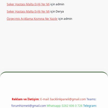
Şeker Hastası Malta Eriği Yer Mi
için
admin
Şeker Hastası Malta Eriği Yer Mi
için
Derya
Özgeçmiş Açıklama Kısmına Ne Yazılır
için
admin
si
betexper.xyz
m elexbet
Reklam ve İletişim:
E-mail:
backlinkpaneli@gmail.com
Teams:
forumhizmeti@gmail.com
Whatsapp: 0262 606 0 726
Telegram: