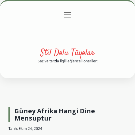
menüyü
Anasayfa
Gizlilik Politikası
Yasal Uyarı
aç
Hakkımızda
Stil Dolu Tüyolar
Saç ve tarzla ilgili eğlenceli öneriler!
Güney Afrika Hangi Dine
Mensuptur
Tarih: Ekim 24, 2024