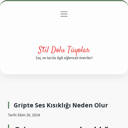
menüyü
Anasayfa
Gizlilik Politikası
Yasal Uyarı
aç
Hakkımızda
Stil Dolu Tüyolar
Saç ve tarzla ilgili eğlenceli öneriler!
Gripte Ses Kısıklığı Neden Olur
Tarih: Ekim 26, 2024