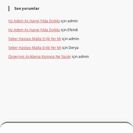
Son yorumlar
Hz Adem As Hangi Yılda Doğdu
için
admin
Hz Adem As Hangi Yılda Doğdu
için
Efendi
Şeker Hastası Malta Eriği Yer Mi
için
admin
Şeker Hastası Malta Eriği Yer Mi
için
Derya
Özgeçmiş Açıklama Kısmına Ne Yazılır
için
admin
esi
betexper.xyz
m elexbet