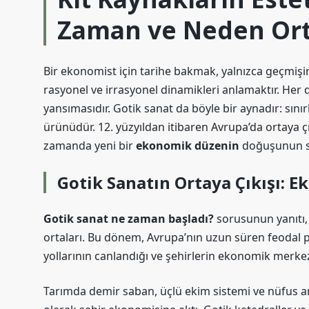
Zaman ve Neden Ort
Bir ekonomist için tarihe bakmak, yalnızca geçmişin o
rasyonel ve irrasyonel dinamikleri anlamaktır. Her 
yansımasıdır.
Gotik sanat
da böyle bir aynadır: sını
ürünüdür. 12. yüzyıldan itibaren Avrupa’da ortaya çı
zamanda yeni bir
ekonomik düzenin
doğuşunun si
Gotik Sanatın Ortaya Çıkışı:
Gotik sanat ne zaman başladı?
sorusunun yanıtı, 
ortaları. Bu dönem, Avrupa’nın uzun süren feodal par
yollarının canlandığı ve şehirlerin ekonomik merkez
Tarımda demir saban, üçlü ekim sistemi ve nüfus artı