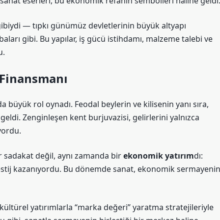
sanat eserleri, bu ekonomik refahın sembolleri haline geldi
gibiydi — tıpkı günümüz devletlerinin büyük altyapı
ları gibi. Bu yapılar, iş gücü istihdamı, malzeme talebi ve
u.
 Finansmanı
a büyük rol oynadı. Feodal beylerin ve kilisenin yanı sıra,
geldi. Zenginleşen kent burjuvazisi, gelirlerini yalnızca
yordu.
ir sadakat değil, aynı zamanda bir
ekonomik yatırım
dı:
 prestij kazanıyordu. Bu dönemde sanat, ekonomik sermayeni
ltürel yatırımlarla “marka değeri” yaratma stratejileriyle