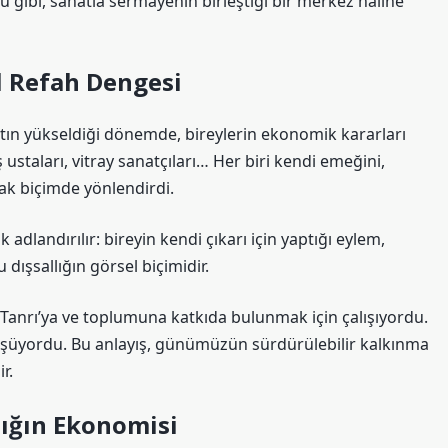
rk’u gibi, sanatla sermayenin birleştiği bir merkez haline
l Refah Dengesi
atın yükseldiği dönemde, bireylerin ekonomik kararları
 ustaları, vitray sanatçıları… Her biri kendi emeğini,
cak biçimde yönlendirdi.
 adlandırılır: bireyin kendi çıkarı için yaptığı eylem,
dışsallığın görsel biçimidir.
, Tanrı’ya ve toplumuna katkıda bulunmak için çalışıyordu.
üşüyordu. Bu anlayış, günümüzün sürdürülebilir kalkınma
r.
ılığın Ekonomisi