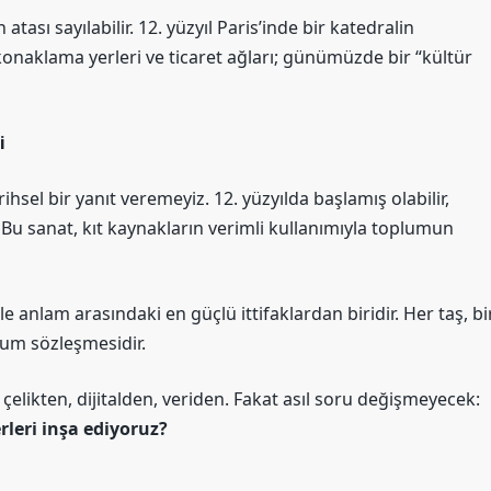
ası sayılabilir. 12. yüzyıl Paris’inde bir katedralin
konaklama yerleri ve ticaret ağları; günümüzde bir “kültür
i
ihsel bir yanıt veremeyiz. 12. yüzyılda başlamış olabilir,
u sanat, kıt kaynakların verimli kullanımıyla toplumun
 anlam arasındaki en güçlü ittifaklardan biridir. Her taş, bi
plum sözleşmesidir.
çelikten, dijitalden, veriden. Fakat asıl soru değişmeyecek:
rleri inşa ediyoruz?