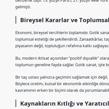
benzerlik taşır. 13. yüzyıl Paris’i, 21. yüzyıl New Yo
gelmişti.
Bireysel Kararlar ve Toplumsa
Ekonomi, bireysel tercihlerin toplamıdır. Gotik san
toplumsal estetiği de şekillendirdi. Zanaatkârlar, taş
piyasanın değil, topluluğun refahına katkı sağlaya
Bu, modern iktisat açısından “pozitif dışsallık” olarak
toplumun geneline fayda sağlar. Gotik sanat, işte bu 
Bir taş ustası yalnızca geçimini sağlamak için değil
Böylece üretim, kutsal bir ekonomik etkinliğe dön
kavramının erken bir biçimi olarak da yorumlanabili
Kaynakların Kıtlığı ve Yaratıc