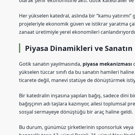
olarak şehir ekonomisine aktı.
Gotik katedraller
ve 
Her yükselen katedral, aslında bir “kamu yatırımı” 
projeleriyle ekonomik güven ve istikrar yaratma çaba
zanaat üretimiyle yerel ekonomileri canlandırıyord
Piyasa Dinamikleri ve Sanatın
Gotik sanatın yayılmasında,
piyasa mekanizması
d
yükselen tüccar sınıfı da bu sanatın hamileri haline 
ticarete değil, manevi statüye de dönüştürmek isti
Bir katedralin inşasına yapılan bağış, sadece dini b
bağışçının adı taşlara kazınıyor, ailesi toplumsal
sosyal sermayeye dönüştüğü bir araç haline geldi.
Bu durum, günümüz şirketlerinin sponsorluk veya kü