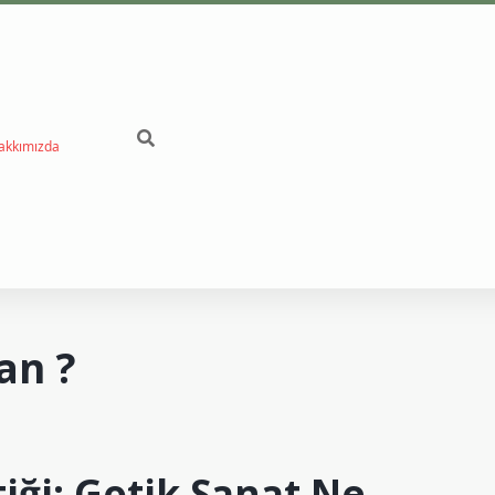
akkımızda
betc
an ?
tiği: Gotik Sanat Ne