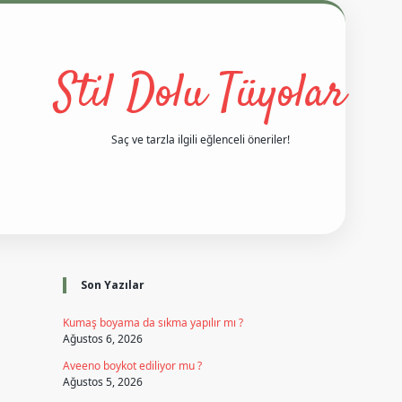
Stil Dolu Tüyolar
Saç ve tarzla ilgili eğlenceli öneriler!
Sidebar
i
vd casino giriş
ilbet casino
ilbet yeni giriş
Betexper giriş adre
Son Yazılar
Kumaş boyama da sıkma yapılır mı ?
Ağustos 6, 2026
Aveeno boykot ediliyor mu ?
Ağustos 5, 2026