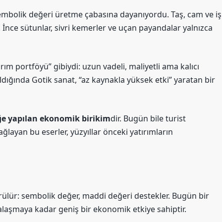
sembolik değeri üretme çabasına dayanıyordu. Taş, cam ve iş
edi. İnce sütunlar, sivri kemerler ve uçan payandalar yalnızca
ım portföyü” gibiydi: uzun vadeli, maliyetli ama kalıcı
ıldığında Gotik sanat, “az kaynakla yüksek etki” yaratan bir
ğe yapılan ekonomik birikim
dir. Bugün bile turist
ağlayan bu eserler, yüzyıllar önceki yatırımların
ür: sembolik değer, maddi değeri destekler. Bugün bir
alaşmaya kadar geniş bir ekonomik etkiye sahiptir.