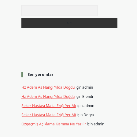
Arama
Son yorumlar
Hz Adem As Hangi Yılda Doğdu
için
admin
Hz Adem As Hangi Yılda Doğdu
için
Efendi
Şeker Hastası Malta Eriği Yer Mi
için
admin
Şeker Hastası Malta Eriği Yer Mi
için
Derya
Özgeçmiş Açıklama Kısmına Ne Yazılır
için
admin