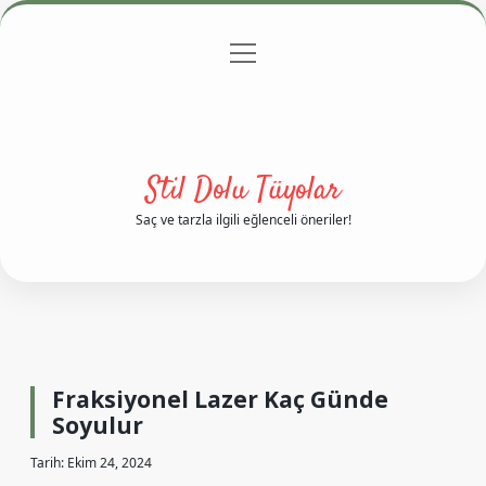
menüyü
Anasayfa
Gizlilik Politikası
Yasal Uyarı
aç
Hakkımızda
Stil Dolu Tüyolar
Saç ve tarzla ilgili eğlenceli öneriler!
Fraksiyonel Lazer Kaç Günde
Soyulur
Tarih: Ekim 24, 2024