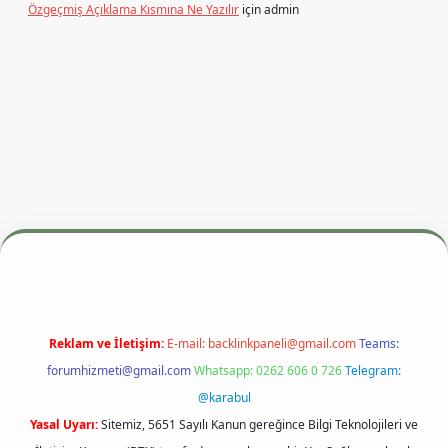
Özgeçmiş Açıklama Kısmına Ne Yazılır
için
admin
si
betexper.xyz
m elexbet
Reklam ve İletişim:
E-mail:
backlinkpaneli@gmail.com
Teams:
forumhizmeti@gmail.com
Whatsapp: 0262 606 0 726
Telegram:
@karabul
Yasal Uyarı:
Sitemiz, 5651 Sayılı Kanun gereğince Bilgi Teknolojileri ve