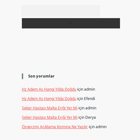
Arama
Son yorumlar
Hz Adem As Hangi Yılda Doğdu
için
admin
Hz Adem As Hangi Yılda Doğdu
için
Efendi
Şeker Hastası Malta Eriği Yer Mi
için
admin
Şeker Hastası Malta Eriği Yer Mi
için
Derya
Özgeçmiş Açıklama Kısmına Ne Yazılır
için
admin