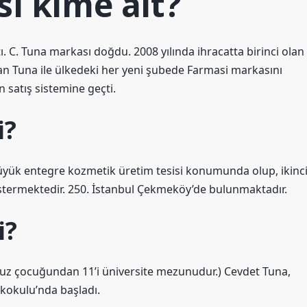
ı kime ait?
ştı. C. Tuna markası doğdu. 2008 yılında ihracatta birinci olan
an Tuna ile ülkedeki her yeni şubede Farmasi markasını
 satış sistemine geçti.
i?
üyük entegre kozmetik üretim tesisi konumunda olup, ikinc
termektedir. 250. İstanbul Çekmeköy’de bulunmaktadır.
i?
kuz çocuğundan 11’i üniversite mezunudur.) Cevdet Tuna,
lkokulu’nda başladı.