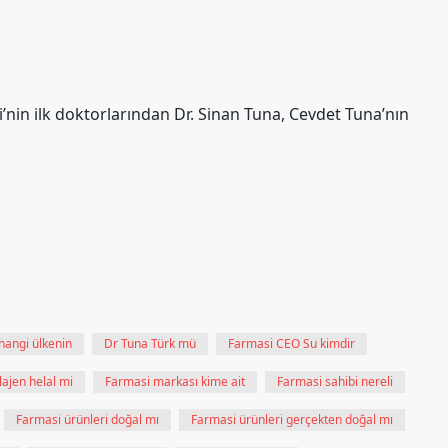
nin ilk doktorlarından Dr. Sinan Tuna, Cevdet Tuna’nın
.
hangi ülkenin
Dr Tuna Türk mü
Farmasi CEO Su kimdir
ajen helal mi
Farmasi markası kime ait
Farmasi sahibi nereli
Farmasi ürünleri doğal mı
Farmasi ürünleri gerçekten doğal mı