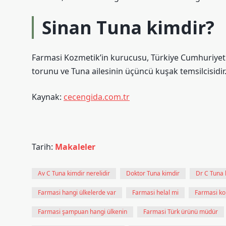
Sinan Tuna kimdir?
Farmasi Kozmetik’in kurucusu, Türkiye Cumhuriyeti’
torunu ve Tuna ailesinin üçüncü kuşak temsilcisidir
Kaynak:
cecengida.com.tr
Tarih:
Makaleler
Av C Tuna kimdir nerelidir
Doktor Tuna kimdir
Dr C Tuna 
Farmasi hangi ülkelerde var
Farmasi helal mi
Farmasi kol
Farmasi şampuan hangi ülkenin
Farmasi Türk ürünü müdür