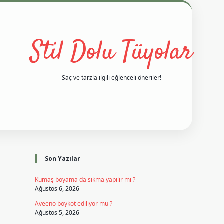
Stil Dolu Tüyolar
Saç ve tarzla ilgili eğlenceli öneriler!
Sidebar
betci
vd casino giriş
ilbet casino
ilbet yeni giriş
Betexper giri
Son Yazılar
Kumaş boyama da sıkma yapılır mı ?
Ağustos 6, 2026
Aveeno boykot ediliyor mu ?
Ağustos 5, 2026